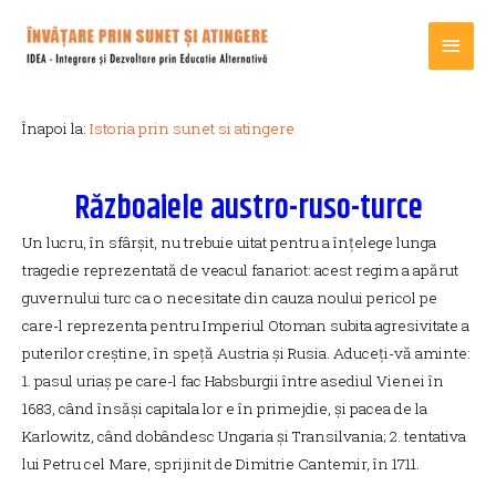
Main
Men
Înapoi la:
Istoria prin sunet si atingere
Războaiele austro-ruso-turce
Un lucru, în sfârșit, nu trebuie uitat pentru a înțelege lunga
tragedie reprezentată de veacul fanariot: acest regim a apărut
guvernului turc ca o necesitate din cauza noului pericol pe
care-l reprezenta pentru Imperiul Otoman subita agresivitate a
puterilor creștine, în speță Austria și Rusia. Aduceți-vă aminte:
1. pasul uriaș pe care-l fac Habsburgii între asediul Vienei în
1683, când însăși capitala lor e în primejdie, și pacea de la
Karlowitz, când dobândesc Ungaria și Transilvania; 2. tentativa
lui Petru cel Mare, sprijinit de Dimitrie Cantemir, în 1711.