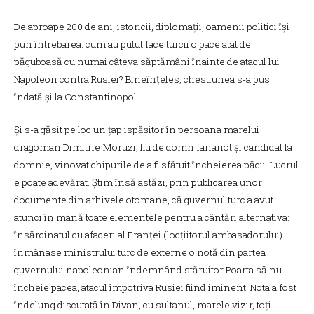
De aproape 200 de ani, istoricii, diplomații, oamenii politici își
pun întrebarea: cum au putut face turcii o pace atât de
păguboasă cu numai câteva săptămâni înainte de atacul lui
Napoleon contra Rusiei? Bineînțeles, chestiunea s-a pus
îndată și la Constantinopol.
Și s-a găsit pe loc un țap ispășitor în persoana marelui
dragoman Dimitrie Moruzi, fiu de domn fanariot și candidat la
domnie, vinovat chipurile de a fi sfătuit încheierea păcii. Lucrul
e poate adevărat. Știm însă astăzi, prin publicarea unor
documente din arhivele otomane, că guvernul turc a avut
atunci în mână toate elementele pentru a cântări alternativa:
însărcinatul cu afaceri al Franței (locțiitorul ambasadorului)
înmânase ministrului turc de externe o notă din partea
guvernului napoleonian îndemnând stăruitor Poarta să nu
încheie pacea, atacul împotriva Rusiei fiind iminent. Nota a fost
îndelung discutată în Divan, cu sultanul, marele vizir, toți