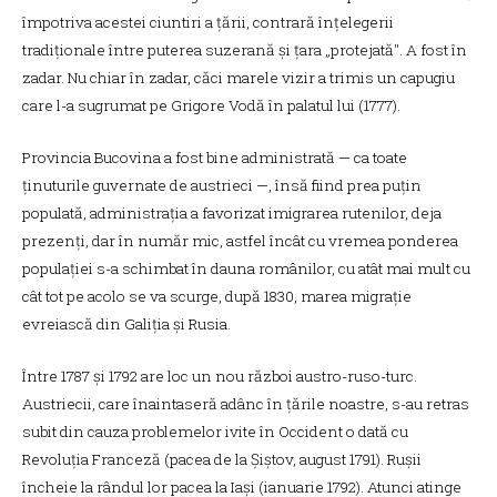
împotriva acestei ciuntiri a țării, contrară înțelegerii
tradiționale între puterea suzerană și țara „protejată". A fost în
zadar. Nu chiar în zadar, căci marele vizir a trimis un capugiu
care l-a sugrumat pe Grigore Vodă în palatul lui (1777).
Provincia Bucovina a fost bine administrată — ca toate
ținuturile guvernate de austrieci —, însă fiind prea puțin
populată, administrația a favorizat imigrarea rutenilor, deja
prezenți, dar în număr mic, astfel încât cu vremea ponderea
populației s-a schimbat în dauna românilor, cu atât mai mult cu
cât tot pe acolo se va scurge, după 1830, marea migrație
evreiască din Galiția și Rusia.
Între 1787 și 1792 are loc un nou război austro-ruso-turc.
Austriecii, care înaintaseră adânc în țările noastre, s-au retras
subit din cauza problemelor ivite în Occident o dată cu
Revoluția Franceză (pacea de la Şiştov, august 1791). Rușii
încheie la rândul lor pacea la Iași (ianuarie 1792). Atunci atinge