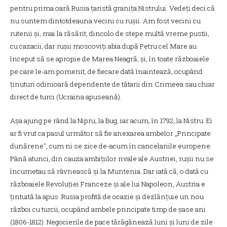
pentru prima oară Rusia țaristă granița Nistrului. Vedeți deci că
nu suntem dintotdeauna vecini cu rușii. Am fost vecini cu
rutenii și, mai la răsărit, dincolo de stepe multă vreme pustii,
cu cazacii, dar rușii moscoviți abia după Petru cel Mare au
început să se apropie de Marea Neagră, și, în toate războaiele
pe care le-am pomenit, de fiecare dată înaintează, ocupând
ținuturi odinioară dependente de tătarii din Crimeea sau chiar
direct de turci (Ucraina apuseană).
Așa ajung pe rând la Nipru, la Bug, iar acum, în 1792, la Nistru. Ei
ar fi vrut ca pasul următor să fie anexarea ambelor „Principate
dunărene", cum ni se zice de-acum în cancelariile europene.
Până atunci, din cauza ambițiilor rivale ale Austriei, rușii nu se
încumetau să râvnească și la Muntenia. Dar iată că, o dată cu
războaiele Revoluției Franceze și ale lui Napoleon, Austria e
țintuită la apus. Rusia profită de ocazie și dezlănțuie un nou
război cu turcii, ocupând ambele principate timp de șase ani
(1806-1812). Negocierile de pace tărăgănează luni și luni de zile