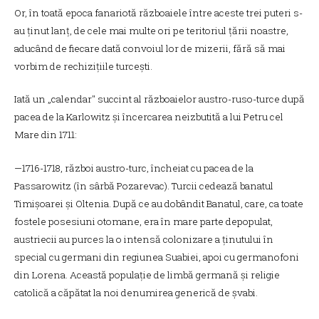
Or, în toată epoca fanariotă războaiele între aceste trei puteri s-
au ținut lanț, de cele mai multe ori pe teritoriul țării noastre,
aducând de fiecare dată convoiul lor de mizerii, fără să mai
vorbim de rechizițiile turcești.
Iată un „calendar" succint al războaielor austro-ruso-turce după
pacea de la Karlowitz și încercarea neizbutită a lui Petru cel
Mare din 1711:
—1716-1718, război austro-turc, încheiat cu pacea de la
Passarowitz (în sârbă Pozarevac). Turcii cedează banatul
Timișoarei și Oltenia. După ce au dobândit Banatul, care, ca toate
fostele posesiuni otomane, era în mare parte depopulat,
austriecii au purces la o intensă colonizare a ținutului în
special cu germani din regiunea Suabiei, apoi cu germanofoni
din Lorena. Această populație de limbă germană și religie
catolică a căpătat la noi denumirea generică de șvabi.