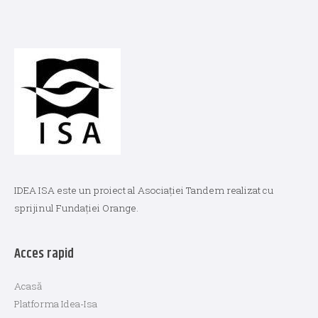
Mediu
Mediu
prelungit
prelun
în
în
Țările
Țările
Române.
Român
IDEA ISA este un proiect al Asociației Tandem realizat cu
sprijinul Fundației Orange.
Acces rapid
Acasă
Platforma Idea-Isa