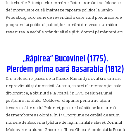
în treburile Principatelor române. Boierii români se folosesc
de împrejurare ca să înainteze rapoarte politice la Sankt-
Petersburg, cu o serie de revendicări care sunt precursoarele
programului politic al patrioților români din veacul următor:
revenirea la vechile orânduieli ale țării, domni pământeni etc.
„Răpirea“ Bucovinei (1775).
Pierdem prima oară Basarabia (1812)
Din nefericire, pacea de la Kuciuk-Kainardji a avut și o urmare
neprevăzută și dramatică: Austria, ca preț al intervenției sale
diplomatice, a obținut de la Poartă, în 1775, cesiunea unei
porțiuni a nordului Moldovei, chipurile pentru a-i ușura
trecerea către sudul Poloniei, pe care-l căpătase la o primă
dezmembrare a Poloniei în 1771, porțiune ce capătă de acum
numele de Bucovina (pădure de fag, în limbile slave). Domnul
Moldovei era atunci Grigore al III-lea Ghica. A protestat la Poartă