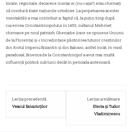
locale, regionale, deoarece numai ei (nu-i așa?) erau chemați
să conducă toate națiunile ortodoxe. La perpetuarea acestei
mentalități a mai contribuit și faptul că, la puțin timp după
cucerirea Constantinopolului în 1453, sultanul Mehmet
chemase pe noul patriarh Ghenadie (care se opusese Uniunii
de la Florența) și-i încredințase păstorirea tuturor creștinilor
din fostul Imperiu Bizantin și din Balcani, astfel încât, în mod
paradoxal, Biserica de la Constantinopol a avut mai multă
influență politică sub turci decât în perioada anterioară.
Lesson
Lesso
Lecția precedentă
Lecția următoare
9
11
Veacul fanarioților
Eteria și Tudor
within
within
Vladimirescu
section
sectio
Ev
Ev