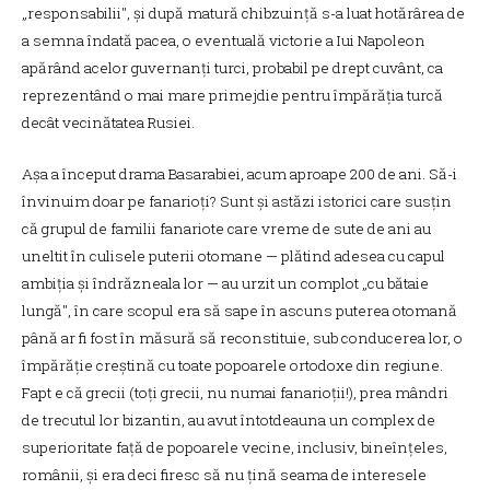
„responsabilii", și după matură chibzuință s-a luat hotărârea de
a semna îndată pacea, o eventuală victorie a Iui Napoleon
apărând acelor guvernanți turci, probabil pe drept cuvânt, ca
reprezentând o mai mare primejdie pentru împărăția turcă
decât vecinătatea Rusiei.
Așa a început drama Basarabiei, acum aproape 200 de ani. Să-i
învinuim doar pe fanarioți? Sunt și astăzi istorici care susțin
că grupul de familii fanariote care vreme de sute de ani au
uneltit în culisele puterii otomane — plătind adesea cu capul
ambiția și îndrăzneala lor — au urzit un complot „cu bătaie
lungă", în care scopul era să sape în ascuns puterea otomană
până ar fi fost în măsură să reconstituie, sub conducerea lor, o
împărăție creștină cu toate popoarele ortodoxe din regiune.
Fapt e că grecii (toți grecii, nu numai fanarioții!), prea mândri
de trecutul lor bizantin, au avut întotdeauna un complex de
superioritate față de popoarele vecine, inclusiv, bineînțeles,
românii, și era deci firesc să nu țină seama de interesele