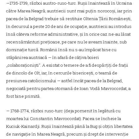
—1735-1739, război austro-ruso-turc. Rușii înaintează în Ucraina
către Marea Neagră; austriecii sunt mai puțin norocoși, iar prin
pacea de la Belgrad trebuie să restituie Oltenia Țării Românești,
în decursul a peste 20 de ani de ocupație, austriecii au introdus
însă câteva reforme administrative, și în orice caz ne-au lăsat
recensământuri prețioase, pe care nu le aveam înainte, sub
dominație turcă. Românii însă nu s-au împăcat bine cu
stăpânirea austriacă — în afară de câțiva boieri
„colaboraționiști". A existat o temere de a fi despărțiți de frații
de dincolo de Olt, iar, în cercurile bisericești, o teamă de
presiunea catolicismului — astfel încât pacea de la Belgrad,
negociată pentru partea otomană de Ioan Vodă Mavrocordat, a
fost bine primită.
— 1768-1774, război ruso-turc (deja pomenit în legătură cu
moartea lui Constantin Mavrocordat). Pacea se încheie la
Kuciuk-Kainardji. Rușii înaintează până la Bug și obțin libertatea
de navigație în Marea Neagră, precum și drept de intervenție