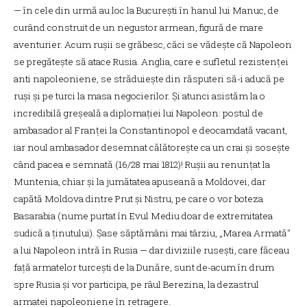
— în cele din urmă au loc la București în hanul lui Manuc, de
curând construit de un negustor armean, figură de mare
aventurier. Acum rușii se grăbesc, căci se vădește că Napoleon
se pregătește să atace Rusia. Anglia, care e sufletul rezistenței
anti napoleoniene, se străduiește din răsputeri să-i aducă pe
ruși și pe turci la masa negocierilor. Și atunci asistăm la o
incredibilă greșeală a diplomației lui Napoleon: postul de
ambasador al Franței la Constantinopol e deocamdată vacant,
iar noul ambasador desemnat călătorește ca un crai și sosește
când pacea e semnată (16/28 mai 1812)! Rușii au renunțat la
Muntenia, chiar și la jumătatea apuseană a Moldovei, dar
capătă Moldova dintre Prut și Nistru, pe care o vor boteza
Basarabia (nume purtat în Evul Mediu doar de extremitatea
sudică a ținutului). Șase săptămâni mai târziu, „Marea Armată"
a lui Napoleon intră în Rusia — dar diviziile rusești, care făceau
față armatelor turcești de la Dunăre, sunt de-acum în drum
spre Rusia și vor participa, pe râul Berezina, la dezastrul
armatei napoleoniene în retragere.