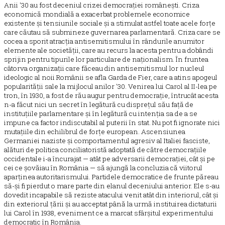
Anii '30 au fost deceniul crizei democrației românești. Criza
economică mondială a exacerbat problemele economice
existente și tensiunile sociale și a stimulat astfel toate acele forțe
care căutau să submineze guvernarea parlamentară. Criza care se
cocea a sporit atracția antisemitismului în rândurile anumitor
elemente ale societății, care au recurs la acesta pentru a dobândi
sprijin pentru tipurile lor particulare de naționalism. În fruntea
câtorva organizații care făceau din antisemitismul lor nucleul
ideologic al noii Românii se afla Garda de Fier, care a atins apogeul
popularității sale la mijlocul anilor '30. Venirea lui Carol al II-lea pe
tron, în 1930, a fost de rău augur pentru democrație, întrucât acesta
n-a făcut nici un secret în legătură cu disprețul său față de
instituțiile parlamentare și în legătură cu intenția sa de a se
impune ca factor indiscutabil al puterii în stat. Nu pot fi ignorate nici
mutațiile din echilibrul de forțe european. Ascensiunea
Germaniei naziste și comportamentul agresiv al Italiei fasciste,
alături de politica conciliatoristă adoptată de către democrațiile
occidentale i-a încurajat — atât pe adversarii democrației, cât și pe
cei ce șovăiau în România — să ajungă la concluzia că viitorul
aparținea autoritarismului. Partidele democratice de frunte păreau
să-și fi pierdut o mare parte din elanul deceniului anterior. Ele s-au
dovedit incapabile să reziste atacului venit atât din interiorul, cât și
din exteriorul țării și au acceptat până la urmă instituirea dictaturii
lui Carol în 1938, eveniment ce a marcat sfârșitul experimentului
democratic în România.