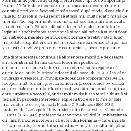
Formațiunile politice de dreapta erau relativ lipsite de importanță
în anii '20. Diferitele încercări din primii ani ai deceniului de a
constitui o mișcare fascistă românească, după modelul aceleia din
Italia lui Mussolini, n-au reușit să atragă mai mult decât o mână de
membri. Nici experimentele cu național-socialismul nu au avut o
soartă mai bună. Până la sfârșitul deceniului, sloganurile lor în
legătură cu schimbarea economică și socială radicală au avut doar
un slab ecou, mai ales pentru că economia era relativ stabilă, iar
majoritatea populației era încă încrezătoare că democrația politică
va reuși să rezolve problemele economice și sociale presante.
Una dintre acestea continua să alimenteze mișcările de dreapta —
anti-semitismul. În nici un caz fenomen postbelic,
antisemitismul putea în forma sa modernă să-și regăsească
originile cel puțin în primele decenii ale secolului al XIX-lea, când
imigrația evreiască în Principate dobândise proporții masive. La
început, mulți români priveau concurența economică evreiască
ca principala amenințare la adresa dezvoltării naționale, dar, în a
doua jumătate a secolului, antisemitismul a luat o tentă culturală și
rasială. În perioada interbelică, expresii tipice ale formelor sale
mai virulente se regăsesc la Nicolae C. Paulescu (1869-1931),
profesor de fiziologie la Universitatea din București, și Alexandru
C. Cuza (1857-1947), profesor de economie politică la Universitatea
din Iași. Primul era convins că evreii din România — care, insista
el, dominau deja comerțul și industria — nu vor fi mulțumiți până
ce nu vor fi subjugat complet populația autohtonă și nu vor fi