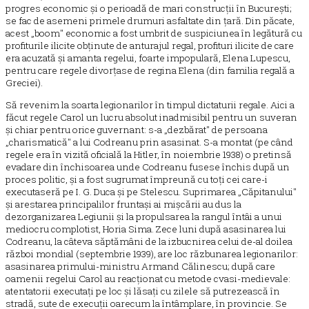
progres economic și o perioadă de mari construcții în București;
se fac de asemeni primele drumuri asfaltate din țară. Din păcate,
acest „boom" economic a fost umbrit de suspiciunea în legătură cu
profiturile ilicite obținute de anturajul regal, profituri ilicite de care
era acuzată și amanta regelui, foarte impopulară, Elena Lupescu,
pentru care regele divorțase de regina Elena (din familia regală a
Greciei).
Să revenim la soarta legionarilor în timpul dictaturii regale. Aici a
făcut regele Carol un lucru absolut inadmisibil pentru un suveran
și chiar pentru orice guvernant: s-a „dezbărat" de persoana
„charismatică" a lui Codreanu prin asasinat. S-a montat (pe când
regele era în vizită oficială la Hitler, în noiembrie 1938) o pretinsă
evadare din închisoarea unde Codreanu fusese închis după un
proces politic, și a fost sugrumat împreună cu toți cei care-i
executaseră pe I. G. Duca și pe Stelescu. Suprimarea „Căpitanului"
și arestarea principalilor fruntași ai mișcării au dus la
dezorganizarea Legiunii și la propulsarea la rangul întâi a unui
mediocru complotist, Horia Sima. Zece luni după asasinarea lui
Codreanu, la câteva săptămâni de la izbucnirea celui de-al doilea
război mondial (septembrie 1939), are loc răzbunarea legionarilor:
asasinarea primului-ministru Armand Călinescu; după care
oamenii regelui Carol au reacționat cu metode cvasi-medievale:
atentatorii executați pe loc și lăsați cu zilele să putrezească în
stradă, sute de execuții oarecum la întâmplare, în provincie. Se