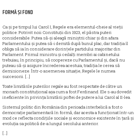
FORMĂ ŞI FOND
Ca și pe timpul lui Carol I, Regele era elementul-cheie al vieții
politice. Potrivit noii Constituții din 1923, el păstra puteri
considerabile. Putea să-și aleagă miniștrii chiar și din afara
Parlamentului și putea să-i demită după bunul plac, dar tradiția îl
obliga să ia în considerare dorințele partidului majoritar din
Parlament. Primul ministru și ceilalți membri ai cabinetului
trebuiau, în principiu, să coopereze cu Parlamentul și, dacă nu
puteau să-și asigure încrederea acestuia, tradiția le cerea să
demisioneze. Într-o asemenea situație, Regele le numea
succesorii. [...]
Toate limitările puterilor regale au fost respectate de către un
monarh constituțional așa cum a fost Ferdinand. Ele s-au dovedit
ineficiente în privința limitării poftei de putere a lui Carol al II-lea.
Sistemul politic din România din perioada interbelică a fost o
democrație parlamentară în formă, dar acesta a funcționat într-un
mod ce reflecta condițiile sociale și economice existente în țară și
evoluția sa politică de-a lungul secolului anterior.
[...]