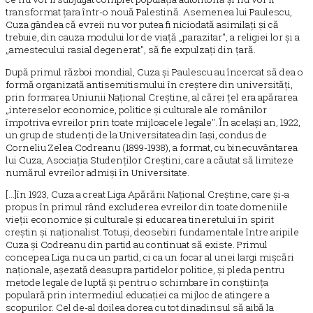
transformat țara într-o nouă Palestină. Asemenea lui Paulescu,
Cuza gândea că evreii nu vor putea fi niciodată asimilați și că
trebuie, din cauza modului lor de viață „parazitar", a religiei lor și a
„amestecului rasial degenerat", să fie expulzați din țară.
După primul război mondial, Cuza și Paulescu au încercat să dea o
formă organizată antisemitismului în creștere din universități,
prin formarea Uniunii Național Creștine, al cărei țel era apărarea
„intereselor economice, politice și culturale ale românilor
împotriva evreilor prin toate mijloacele legale". În același an, 1922,
un grup de studenți de la Universitatea din Iași, condus de
Corneliu Zelea Codreanu (1899-1938), a format, cu binecuvântarea
lui Cuza, Asociația Studenților Creștini, care a căutat să limiteze
numărul evreilor admiși în Universitate.
[...]în 1923, Cuza a creat Liga Apărării Național Creștine, care și-a
propus în primul rând excluderea evreilor din toate domeniile
vieții economice și culturale și educarea tineretului în spirit
creștin și naționalist. Totuși, deosebiri fundamentale între aripile
Cuza și Codreanu din partid au continuat să existe. Primul
concepea Liga nu ca un partid, ci ca un focar al unei largi mișcări
naționale, așezată deasupra partidelor politice, și pleda pentru
metode legale de luptă și pentru o schimbare în conștiința
populară prin intermediul educației ca mijloc de atingere a
scopurilor. Cel de-al doilea dorea cu tot dinadinsul să aibă la