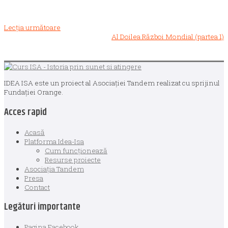
9
within
section
Lecția următoare
România
Al Doilea Război Mondial (partea 1)
contemporană.
Lesson
11
within
section
România
IDEA ISA este un proiect al Asociației Tandem realizat cu sprijinul
contemporană.
Fundației Orange.
Acces rapid
Acasă
Platforma Idea-Isa
Cum funcționează
Resurse proiecte
Asociația Tandem
Presa
Contact
Legături importante
Pagina Facebook