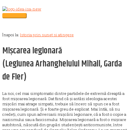
Skip
to
content
Main
Menu
Înapoi la:
Istoria prin sunet si atingere
Mișcarea legionară
(Legiunea Arhanghelului Mihail, Garda
de Fier)
La noi, cel mai simptomatic dintre partidele de extremă dreaptă a
fost mișcarea legionară. Dat fiind că și astăzi ideologia acestei
mișcări mai atrage simpatii, trebuie să încerc să spun ce a fost
mișcarea legionară. Și e foarte greu de explicat. Mai întâi, să nu
credeți, cum spun adversarii mișcării legionare, că a fost o copie a
nazismului sau a fascismului. Mișcarea legionară a fost o mișcare
autohtonă, născută din grupări studențești anticomuniste, între