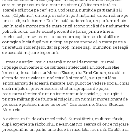
care ni se par acum de o mare naivitate („Să facem o țară ca
soarele sfânt de pe cer" etc.). Codreanu, numit de partizanii săi
doar „Căpitanul", umbla prin sate în port național, uneori călare pe
un cal alb, ca în basme. Era, în toată purtarea lor, un parfum arhaic.
Dar în acele momente de mare criză economică și de nedumerire
politică, cu un foarte ridicat procent de șomaj printre tinerii
intelectuali, entuziasmul lor oarecum copilăresc a fost atât de
contagios încât după puțin timp se poate spune că o mare parte a
tineretului studențesc, dar și preoți, meseriași, muncitori se leagă
de această mișcare legionară.
Lumea de astăzi, mai cu seamă sincerii democrați, nu mai
înțelege cum oameni de calitatea intelectuală a filozofului Nae
Ionescu, de calitatea lui Mircea Eliade, a lui Emil Cioran, și a atâtor
altora de mare valoare intelectuală și morală, s-au putut lăsa
entuziasmați de această mișcare. Din punct de vedere social, chiar
dacă inițiatorii proveneau din straturi apropiate de popor,
recrutarea ulterioară a atins toate straturile sociale, și s-au găsit
printre militanții de frunte ai mișcării un număr impresionant de
persoane purtând nume „istorice": Cantacuzino, Ghica, Sturdza,
Manu etc.
A existat un fel de orbire colectivă. Numai târziu, mult mai târziu,
după experiența războiului, ne-am dat noi seama că orice mișcare
presupunând un partid unic duce în mod fatal la crimă. Cu atât mai