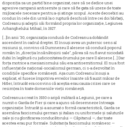
dispoziția sa un partid bine organizat, care să se dedice unei
agresive campanii antisemite și care să fie gata să uzeze de toate
mijloacele necesare pentru a-și atinge scopul. Aceste deosebiri au
condus în cele din urmă la o ruptură deschisă între cei doi bărbați,
Codreanu și adepții săi formând propria lor organizație, Legiunea
Arhanghelului Mihail, în 1927.
[...]în anii '30, organizația condusă de Codreanu a dobândit
ascendent în cadrul dreptei. El însuși avea un puternic sens al
misiunii și, convins că Dumnezeu îl alesese să conducă poporul
român în „direcția însănătoșirii sale", părea să nu fi avut niciodată
dubii în legătură cu judiciozitatea drumului pe care îl alesese.[...] Dar
forța motrice a mesianismului său era antisemitismul. El nu a fost
influențat de național-socialismul german, ci s-a dezvoltat în
condițiile specifice românești. Așa cum Codreanu însuși a
explicat, el fusese împotriva evreilor înainte să fi auzit măcar de
Hitler, întrucât era convins că aceștia erau cauza crizei care se
resimțea în toate domeniile vieții românești.
Codreanu a creat în 1930 o aripă militară a Legiunii, pe care a
numit-o Garda de Fier și care a ajuns să desemneze întreaga
organizație. Întrucât și-a asumat o formă caracteristică, Garda se
asemăna fascismului german și italian cu uniformele și saluturile
sale și cu glorificarea conducătorului — Căpitanul —, dar toate
acestea erau pur formale. Substanța fascismului românesc —