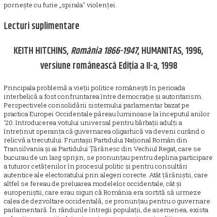
pornește cu furie „spirala" violenței.
Lecturi suplimentare
KEITH HITCHINS,
România 1866-1947
, HUMANITAS, 1996,
versiune românească Ediția a II-a, 1998
Principala problemă a vieții politice românești în perioada
interbelică a fost confruntarea între democrație și autoritarism.
Perspectivele consolidării sistemului parlamentar bazat pe
practica Europei Occidentale păreau luminoase la începutul anilor
'20. Introducerea votului universal pentru bărbații adulți a
întreținut speranța că guvernarea oligarhică va deveni curând o
relicvă a trecutului. Fruntașii Partidului Național Român din
Transilvania și ai Partidului Țărănesc din Vechiul Regat, care se
bucurau de un larg sprijin, se pronunțau pentru deplina participare
a tuturor cetățenilor în procesul politic și pentru consultări
autentice ale electoratului prin alegeri corecte. Atât țărăniștii, care
altfel se fereau de preluarea modelelor occidentale, cât și
europeniștii, care erau siguri că România era sortită să urmeze
calea de dezvoltare occidentală, se pronunțau pentru o guvernare
parlamentară. În rândurile întregii populații, de asemenea, exista