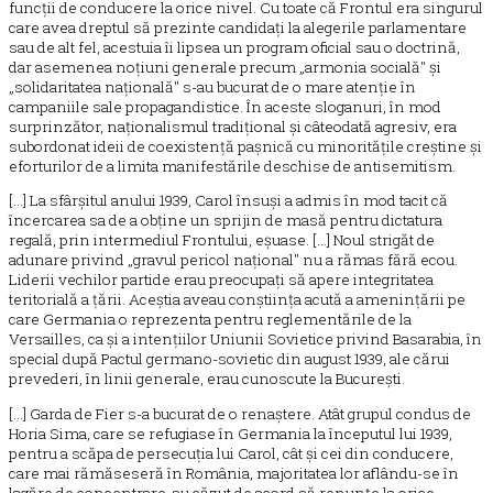
funcții de conducere la orice nivel. Cu toate că Frontul era singurul
care avea dreptul să prezinte candidați la alegerile parlamentare
sau de alt fel, acestuia îi lipsea un program oficial sau o doctrină,
dar asemenea noțiuni generale precum „armonia socială" și
„solidaritatea națională" s-au bucurat de o mare atenție în
campaniile sale propagandistice. În aceste sloganuri, în mod
surprinzător, naționalismul tradițional și câteodată agresiv, era
subordonat ideii de coexistență pașnică cu minoritățile creștine și
eforturilor de a limita manifestările deschise de antisemitism.
[...] La sfârșitul anului 1939, Carol însuși a admis în mod tacit că
încercarea sa de a obține un sprijin de masă pentru dictatura
regală, prin intermediul Frontului, eșuase. [...] Noul strigăt de
adunare privind „gravul pericol național" nu a rămas fără ecou.
Liderii vechilor partide erau preocupați să apere integritatea
teritorială a țării. Aceștia aveau conștiința acută a amenințării pe
care Germania o reprezenta pentru reglementările de la
Versailles, ca și a intențiilor Uniunii Sovietice privind Basarabia, în
special după Pactul germano-sovietic din august 1939, ale cărui
prevederi, în linii generale, erau cunoscute la București.
[...] Garda de Fier s-a bucurat de o renaștere. Atât grupul condus de
Horia Sima, care se refugiase în Germania la începutul lui 1939,
pentru a scăpa de persecuția lui Carol, cât și cei din conducere,
care mai rămăseseră în România, majoritatea lor aflându-se în