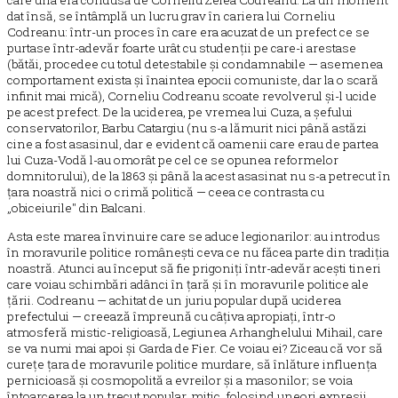
care una era condusă de Corneliu Zelea Codreanu. La un moment
dat însă, se întâmplă un lucru grav în cariera lui Corneliu
Codreanu: într-un proces în care era acuzat de un prefect ce se
purtase într-adevăr foarte urât cu studenții pe care-i arestase
(bătăi, procedee cu totul detestabile și condamnabile — asemenea
comportament exista și înaintea epocii comuniste, dar la o scară
infinit mai mică), Corneliu Codreanu scoate revolverul și-l ucide
pe acest prefect. De la uciderea, pe vremea lui Cuza, a șefului
conservatorilor, Barbu Catargiu (nu s-a lămurit nici până astăzi
cine a fost asasinul, dar e evident că oamenii care erau de partea
lui Cuza-Vodă l-au omorât pe cel ce se opunea reformelor
domnitorului), de la 1863 și până la acest asasinat nu s-a petrecut în
țara noastră nici o crimă politică — ceea ce contrasta cu
„obiceiurile" din Balcani.
Asta este marea învinuire care se aduce legionarilor: au introdus
în moravurile politice românești ceva ce nu făcea parte din tradiția
noastră. Atunci au început să fie prigoniți într-adevăr acești tineri
care voiau schimbări adânci în țară și în moravurile politice ale
țării. Codreanu — achitat de un juriu popular după uciderea
prefectului — creează împreună cu câțiva apropiați, într-o
atmosferă mistic-religioasă, Legiunea Arhanghelului Mihail, care
se va numi mai apoi și Garda de Fier. Ce voiau ei? Ziceau că vor să
curețe țara de moravurile politice murdare, să înlăture influența
pernicioasă și cosmopolită a evreilor și a masonilor; se voia
întoarcerea la un trecut popular, mitic, folosind uneori expresii