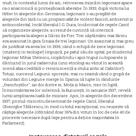
mult, în contextul lumii de azi, reînvierea mișcării legionare apare
ca o anacronică și primejdioasă aberație. În 1933, după victoria lui
Hitler în alegerile din Germania, legionarii s-au pregătit de
alegerile din țară cu un program atât de violent fascist, antisemit și
antioccidental, încât liberalul I.G. Duca, însărcinat de regele Carol
să organizeze alegerile, a crezut de cuviință să interzică
participarea la alegeri a Gărzii de Fier. Trei săptămâni mai târziu
era asasinat în gara Sinaia de trei legionari. Un asasinat și mai greu
de justificat va avea loc în 1936, când o echipă de zece legionari
(studenți în teologie!) împușcă, pe patul său de spital, pe disidentul
legionar Mihai Stelescu, ciopârțindu-i apoi trupul cu topoarele și
dănțuind în jurul cadavrului (unii etnologi au văzut în această
scenă abia credibilă o reminiscență a ritului antic al Cabirilor!).
Totuși, succesul Legiunii sporește, mai cu seamă când o grupă de
voluntari din Legiune merge în Spania să lupte în rândurile
„franchiștilor", iar doi dintre ei, Moța și Marin, mor în luptă.
Înmormântarea lor solemnă, la București, în ianuarie 1937, revelă
lumii amploarea luată de mișcare. Apoi, în alegerile din decembrie
1937, primul-ministru desemnat de regele Carol, liberalul
Gheorghe Tătărescu, în mod cu totul excepțional, nu reușește să
câștige alegerile (obținând doar 36% din voturi în loc de cele 40 de
procente necesare după lege pentru a deține majoritatea în
Parlament).