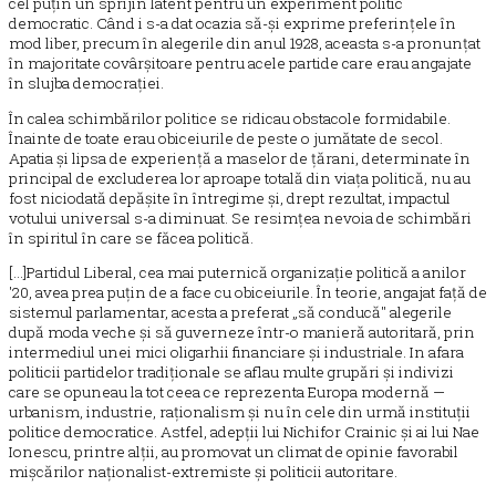
cel puțin un sprijin latent pentru un experiment politic
democratic. Când i s-a dat ocazia să-și exprime preferințele în
mod liber, precum în alegerile din anul 1928, aceasta s-a pronunțat
în majoritate covârșitoare pentru acele partide care erau angajate
în slujba democrației.
În calea schimbărilor politice se ridicau obstacole formidabile.
Înainte de toate erau obiceiurile de peste o jumătate de secol.
Apatia și lipsa de experiență a maselor de țărani, determinate în
principal de excluderea lor aproape totală din viața politică, nu au
fost niciodată depășite în întregime și, drept rezultat, impactul
votului universal s-a diminuat. Se resimțea nevoia de schimbări
în spiritul în care se făcea politică.
[...]Partidul Liberal, cea mai puternică organizație politică a anilor
'20, avea prea puțin de a face cu obiceiurile. În teorie, angajat față de
sistemul parlamentar, acesta a preferat „să conducă" alegerile
după moda veche și să guverneze într-o manieră autoritară, prin
intermediul unei mici oligarhii financiare și industriale. In afara
politicii partidelor tradiționale se aflau multe grupări și indivizi
care se opuneau la tot ceea ce reprezenta Europa modernă —
urbanism, industrie, raționalism și nu în cele din urmă instituții
politice democratice. Astfel, adepții lui Nichifor Crainic și ai lui Nae
Ionescu, printre alții, au promovat un climat de opinie favorabil
mișcărilor naționalist-extremiste și politicii autoritare.