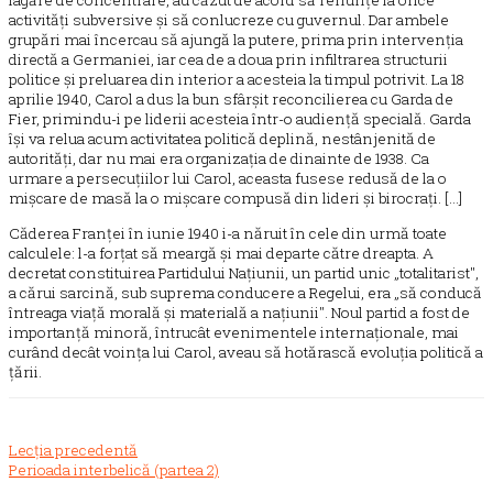
lagăre de concentrare, au căzut de acord să renunțe la orice
activități subversive și să conlucreze cu guvernul. Dar ambele
grupări mai încercau să ajungă la putere, prima prin intervenția
directă a Germaniei, iar cea de a doua prin infiltrarea structurii
politice și preluarea din interior a acesteia la timpul potrivit. La 18
aprilie 1940, Carol a dus la bun sfârșit reconcilierea cu Garda de
Fier, primindu-i pe liderii acesteia într-o audiență specială. Garda
își va relua acum activitatea politică deplină, nestânjenită de
autorități, dar nu mai era organizația de dinainte de 1938. Ca
urmare a persecuțiilor lui Carol, aceasta fusese redusă de la o
mișcare de masă la o mișcare compusă din lideri și birocrați. [...]
Căderea Franței în iunie 1940 i-a năruit în cele din urmă toate
calculele: l-a forțat să meargă și mai departe către dreapta. A
decretat constituirea Partidului Națiunii, un partid unic „totalitarist",
a cărui sarcină, sub suprema conducere a Regelui, era „să conducă
întreaga viață morală și materială a națiunii". Noul partid a fost de
importanță minoră, întrucât evenimentele internaționale, mai
curând decât voința lui Carol, aveau să hotărască evoluția politică a
țării.
Lecția precedentă
Perioada interbelică (partea 2)
Lesson