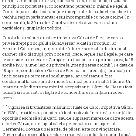
a abolit Constituția din 1923, înlocuind-o cu o alta nouă, bazată pe
principii corporatiste și concentrând puterea în mâinile Regelui.
Constituția a stabilit că funcțiile îndeplinite de partidele politice în
vechiul regim parlamentar erau incompatibile cu noua ordine. În
consecință, la 30 martie, Carol va decreta dizolvarea tuturor
partidelor și grupărilor politice, [...].
Carol a luat măsuri drastice împotriva Gărzii de Fier, pe care o
privea drept principalul său adversar. A dat instrucțiuni lui
Armând Călinescu, ministrul de Interne și omul forte din noul
cabinet, să o distrugă prin orice mijloace, legale sau ilegale, pe care
le considera necesare. Campania a început prin promulgarea, la 15
aprilie 1938, a unei legi cu privire la „menținerea ordinii". Pe data de
18 aprilie, conducătorii Gărzii de Fier au fost arestați și aruncați în
închisoare pe termene îndelungate, iar Codreanu a fost
condamnat la zece ani de muncă silnică pentru înaltă trădare. Un
mare număr dintre membrii și simpatizanții Gărzii de Fier au fost
ridicați și internați în lagăre de concentrare înființate în acest
scop.
[...] vigoarea și brutalitatea măsurilor luate de Carol împotriva Gărzii
în 1938 și mai târziu par să nu fi fost motivate în primă instanță de
opoziția deschisă a lui Carol sau de supraestimarea de către acesta
a forței Gărzii, ci de faptul că el a perceput-o ca un agent al
Germaniei. Dovada unei astfel de păreri este convingătoare.
Guvernul a procedat la arestarea masivă a gardiștilor curând după