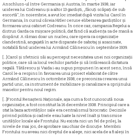
Anschluss-ul între Germania și Austria, în martie 1938, iar
uciderea lui Codreanu și a altor 13 gardiști, „făcuți scăpați de sub
escortă", în noiembrie, a avut loc imediat după vizita lui Carol în
Germania, în cursul căreia Hitler ceruse eliberarea gardiștilor și
formarea unui cabinet Codreanu. În orice caz, campania Regelui a
distrus Garda ca mișcare politică, dat fiind că audiența sa de masă a
dispărut. A rămas doar un nucleu, care opera ca organizație
clandestină, angajată în acte disparate de sabotaj și asasinate,
notabilă fiind uciderea lui Armând Călinescu în septembrie 1939.
[...]Carol și sfetnicii săi au perceput necesitatea unei noi organizații
politice, care să ia locul vechilor partide și să întărească dictatura
regală. Tătărescu și Vaida i-au supus propuneri în acest sens, însă
Carol le-a respins în favoarea unui proiect elaborat de către
Armând Călinescu în octombrie 1938, ce preconiza crearea unui
partid unic, ca instrument de mobilizare și canalizare a sprijinului
maselor pentru noul regim.
[...]Frontul Renașterii Naționale, așa cum a fost cunoscută noua
organizație, a fost constituit la 16 decembrie 1938. Principiul care a
stat la baza activităților sale era centralismul birocratic. Deciziile
privind politica și cadrele erau luate la nivel înalt și transmise
unităților locale ale Frontului. Nu exista nici un fel de prilej, la
nivele de mai jos, de aprobare sau chiar de discuție. Membrii
Frontului nu aveau nici dreptul de a alege, nici acela de a fi aleși în