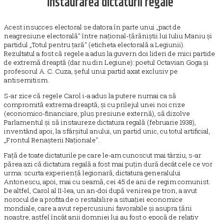
Instaurarea dictaturii regale
Acest insucces electoral se datora în parte unui „pact de
neagresiune electorală" între național-țărăniștii lui Iuliu Maniu și
partidul „Totul pentru țară" (eticheta electorală a Legiunii).
Rezultatul a fost că regele a adus la guvern doi lideri de mici partide
de extremă dreaptă (dar nu din Legiune): poetul Octavian Goga și
profesorul A. C. Cuza, șeful unui partid axat exclusiv pe
antisemitism.
S-ar zice că regele Carol i-a adus la putere numai ca să
compromită extrema dreaptă, și cu prilejul unei noi crize
(economico-financiare, plus presiune externă), să dizolve
Parlamentul și să instaureze dictatura regală (februarie 1938),
inventând apoi, la sfârșitul anului, un partid unic, cu totul artificial,
„Frontul Renașterii Naționale".
Față de toate dictaturile pe care le-am cunoscut mai târziu, s-ar
părea azi că dictatura regală a fost mai puțin dură decât cele ce vor
urma: scurta experiență legionară, dictatura generalului
Antonescu, apoi, mai cu seamă, cei 45 de ani de regim comunist.
De altfel, Carol al II-lea, un an-doi după venirea pe tron, a avut
norocul de a profita de o restabilire a situației economice
mondiale, care a avut repercusiuni favorabile și asupra țării
noastre, astfel încât anii domniei lui au fost o epocă de relativ