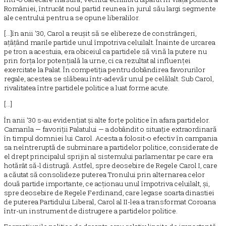
României, întrucât noul partid reunea în jurul său largi segmente
ale centrului pentru a se opune liberalilor.
[...]în anii '30, Carol a reușit să se elibereze de constrângeri,
ațâțând marile partide unul împotriva celuilalt. Înainte de urcarea
pe tron a acestuia, era obiceiul ca partidele să vină la putere nu
prin forța lor potențială la urne, ci ca rezultat al influenței
exercitate la Palat. În competiția pentru dobândirea favorurilor
regale, acestea se slăbeau într-adevăr unul pe celălalt. Sub Carol,
rivalitatea între partidele politice a luat forme acute.
[...]
În anii '30 s-au evidențiat și alte forțe politice în afara partidelor.
Camarila — favoriții Palatului — a dobândit o situație extraordinară
în timpul domniei lui Carol. Acesta a folosit-o efectiv în campania
sa neîntreruptă de subminare a partidelor politice, considerate de
el drept principalul sprijin al sistemului parlamentar pe care era
hotărât să-l distrugă. Astfel, spre deosebire de Regele Carol I, care
a căutat să consolideze puterea Tronului prin alternarea celor
două partide importante, ce acționau unul împotriva celuilalt, și,
spre deosebire de Regele Ferdinand, care legase soarta dinastiei
de puterea Partidului Liberal, Carol al II-lea a transformat Coroana
într-un instrument de distrugere a partidelor politice.