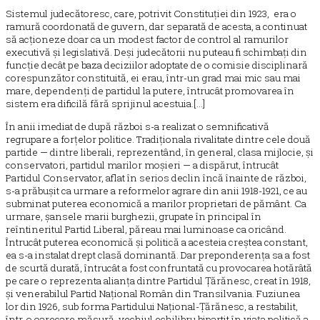
Sistemul judecătoresc, care, potrivit Constituției din 1923, era o
ramură coordonată de guvern, dar separată de acesta, a continuat
să acționeze doar ca un modest factor de control al ramurilor
executivă și legislativă. Deși judecătorii nu puteau fi schimbați din
funcție decât pe baza deciziilor adoptate de o comisie disciplinară
corespunzător constituită, ei erau, într-un grad mai mic sau mai
mare, dependenți de partidul la putere, întrucât promovarea în
sistem era dificilă fără sprijinul acestuia.[...]
În anii imediat de după război s-a realizat o semnificativă
regrupare a forțelor politice. Tradiționala rivalitate dintre cele două
partide — dintre liberali, reprezentând, în general, clasa mijlocie, și
conservatori, partidul marilor moșieri — a dispărut, întrucât
Partidul Conservator, aflat în serios declin încă înainte de război,
s-a prăbușit ca urmare a reformelor agrare din anii 1918-1921, ce au
subminat puterea economică a marilor proprietari de pământ. Ca
urmare, șansele marii burghezii, grupate în principal în
reîntineritul Partid Liberal, păreau mai luminoase ca oricând.
Întrucât puterea economică și politică a acesteia creștea constant,
ea s-a instalat drept clasă dominantă. Dar preponderența sa a fost
de scurtă durată, întrucât a fost confruntată cu provocarea hotărâtă
pe care o reprezenta alianța dintre Partidul Țărănesc, creat în 1918,
și venerabilul Partid Național Român din Transilvania. Fuziunea
lor din 1926, sub forma Partidului Național-Țărănesc, a restabilit,
într-o oarecare măsură, vechiul echilibru bipartit în viața politică a