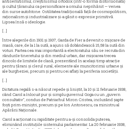
antisemitismul, creștinismul ortodox (într-o formă distorsionată)
și cultul țăranului ca personificare a omului neprihănit — venea
din surse autohtone. Ostilitatea tradițională față de cosmopolitism,
raționalism și industrializare și-a găsit o expresie primitivă.
Lipsea însă o ideologie.
[...]
Între alegerile din 1931 și 1937, Garda de Fier a devenit o mișcare de
masă, care, de la 1 la sută, a ajuns să dobândească 15,58 la sută din
voturi. Partea cea mai importantă a electoratului său se recruta din
rândurile tineretului și din mediul urban, dar mișcarea trecea
dincolo de limitele de clasă, prezentând în același timp atracție
pentru țărani și clerul rural, elemente ale muncitorimii urbane și
ale burgheziei, precum și pentru cei aflați la periferia societății.
[...]
Dictatura regală s-a născut repede și liniștit, la 10 și 11 februarie 1938,
când Carol a înlocuit pur și simplu guvernul Goga cu un „guvern
consultativ", condus de Patriarhul Miron Cristea, incluzând șapte
foști prim-miniștri, precum și pe Ion Antonescu, ca ministru al
Apărării Naționale.
Carol a acționat cu rapiditate pentru a-și consolida puterea,
eliminând instituțiile sistemului parlamentar. La 20 februarie 1938,