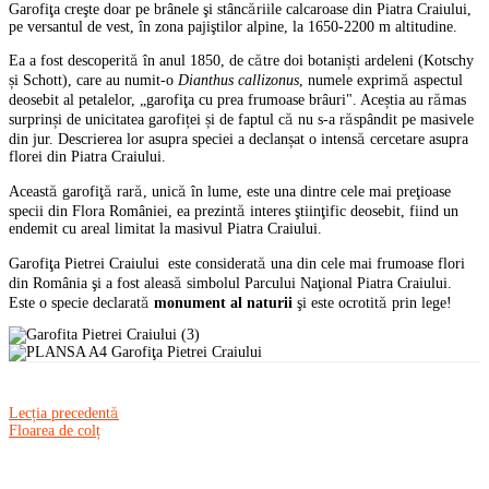
Garofiţa creşte doar pe brânele şi stâncăriile calcaroase din Piatra Craiului,
pe versantul de vest, în zona pajiştilor alpine, la 1650-2200 m altitudine.
Ea a fost descoperită în anul 1850, de către doi botaniști ardeleni (Kotschy
și Schott), care au numit-o
Dianthus callizonus
, numele exprimă aspectul
deosebit al petalelor, „garofiţa cu prea frumoase brâuri". Aceștia au rămas
surprinși de unicitatea garofiței și de faptul că nu s-a răspândit pe masivele
din jur. Descrierea lor asupra speciei a declanșat o intensă cercetare asupra
florei din Piatra Craiului.
Această garofiţă rară, unică în lume, este una dintre cele mai preţioase
specii din Flora României, ea prezintă interes ştiinţific deosebit, fiind un
endemit cu areal limitat la masivul Piatra Craiului.
Garofiţa Pietrei Craiului este considerată una din cele mai frumoase flori
din România şi a fost aleasă simbolul Parcului Naţional Piatra Craiului.
Este o specie declarată
monument al naturii
şi este ocrotită prin lege!
Lecția precedentă
Floarea de colț
Lesson
4
within