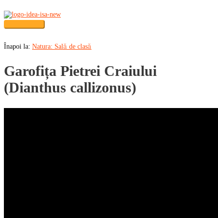
Skip
to
content
Main
Menu
Înapoi la:
Natura: Sală de clasă
Garofița Pietrei Craiului
(Dianthus callizonus)