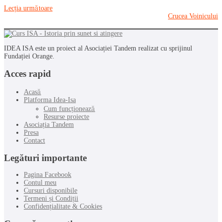
section
Lecția următoare
Botanică.
Crucea Voinicului
Lesson
6
within
section
IDEA ISA este un proiect al Asociației Tandem realizat cu sprijinul
Fundației Orange.
Botanică.
Acces rapid
Acasă
Platforma Idea-Isa
Cum funcționează
Resurse proiecte
Asociația Tandem
Presa
Contact
Legături importante
Pagina Facebook
Contul meu
Cursuri disponibile
Termeni și Condiții
Confidențialitate & Cookies