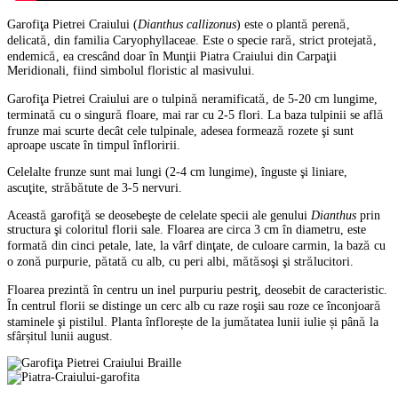
Garofiţa Pietrei Craiului (
Dianthus callizonus
) este o plantă perenă,
delicată, din familia Caryophyllaceae. Este o specie rară, strict protejată,
endemică, ea crescând doar în Munţii Piatra Craiului din Carpaţii
Meridionali, fiind simbolul floristic al masivului.
Garofiţa Pietrei Craiului are o tulpină neramificată, de 5-20 cm lungime,
terminată cu o singură floare, mai rar cu 2-5 flori. La baza tulpinii se află
frunze mai scurte decât cele tulpinale, adesea formează rozete şi sunt
aproape uscate în timpul înfloririi.
Celelalte frunze sunt mai lungi (2-4 cm lungime), înguste şi liniare,
ascuţite, străbătute de 3-5 nervuri.
Această garofiţă se deosebeşte de celelate specii ale genului
Dianthus
prin
structura şi coloritul florii sale. Floarea are circa 3 cm în diametru, este
formată din cinci petale, late, la vârf dinţate, de culoare carmin, la bază cu
o zonă purpurie, pătată cu alb, cu peri albi, mătăsoşi şi strălucitori.
Floarea prezintă în centru un inel purpuriu pestriţ, deosebit de caracteristic.
În centrul florii se distinge un cerc alb cu raze roşii sau roze ce înconjoară
staminele şi pistilul. Planta înflorește de la jumătatea lunii iulie și până la
sfârșitul lunii august.