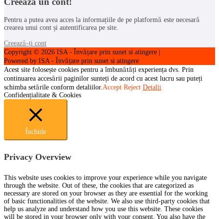
Creează un cont!
Pentru a putea avea acces la informațiile de pe platformă este necesară
crearea unui cont și autentificarea pe site.
Creează-ți cont
Copyright © 2026
ISA - Învățare prin sunet si atingere
|
Credits
Powered by
ISA - Învățare prin sunet si atingere
Acest site folosește cookies pentru a îmbunătăți experiența dvs. Prin
continuarea accesării paginilor sunteți de acord cu acest lucru sau puteți
schimba setările conform detaliilor.
Accept
Reject
Detalii
Confidențialitate & Cookies
Închide
Privacy Overview
This website uses cookies to improve your experience while you navigate
through the website. Out of these, the cookies that are categorized as
necessary are stored on your browser as they are essential for the working
of basic functionalities of the website. We also use third-party cookies that
help us analyze and understand how you use this website. These cookies
will be stored in your browser only with your consent. You also have the