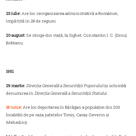
23 iulie:
Are loc reorganizarea administrativă a României,
împărțită în 28 de regiuni.
20 august:
Se stinge din viață, la Sighet, Constantin I. C. (Dinu)
Brătianu.
1951
29 martie:
Direcția Generală a Securității Poporului
își schimbă
denumirea în
Direcția Generală a Securității Statului
.
18 iunie
:
Are loc deportarea în Bărăgan a populației din 203
localități de pe raza județelor Timiș, Caraș-Severin și
Mehedinți.