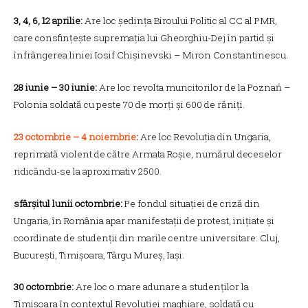
3, 4, 6, 12 aprilie:
Are loc ședința Biroului Politic al CC al PMR,
care consfințește supremația lui Gheorghiu-Dej în partid și
înfrângerea liniei Iosif Chișinevski – Miron Constantinescu.
28 iunie – 30 iunie:
Are loc revolta muncitorilor de la Poznań –
Polonia soldată cu peste 70 de morți și 600 de răniți.
23 octombrie – 4 noiembrie
:
Are loc Revoluția din Ungaria,
reprimată violent de către Armata Roșie, numărul deceselor
ridicându-se la aproximativ 2500.
sfârșitul lunii octombrie:
Pe fondul situației de criză din
Ungaria, în România apar manifestații de protest, inițiate și
coordinate de studenții din marile centre universitare: Cluj,
București, Timișoara, Târgu Mureș, Iași.
30 octombrie:
Are loc o mare adunare a studenților la
Timișoara în contextul Revoluției maghiare, soldată cu