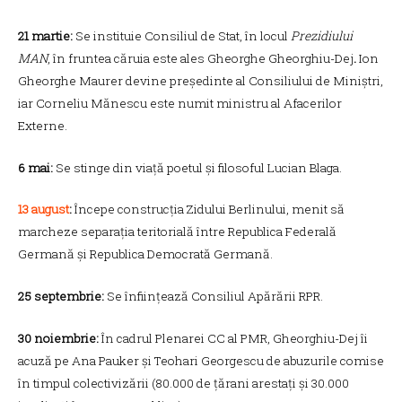
21 martie:
Se instituie Consiliul de Stat, în locul
Prezidiului
MAN
, în fruntea căruia este ales Gheorghe Gheorghiu-Dej
.
Ion
Gheorghe Maurer devine președinte al Consiliului de Miniștri,
iar Corneliu Mănescu este numit ministru al Afacerilor
Externe.
6 mai:
Se stinge din viață poetul și filosoful Lucian Blaga.
13 august
:
Începe construcția Zidului Berlinului, menit să
marcheze separația teritorială între Republica Federală
Germană și Republica Democrată Germană.
25 septembrie:
Se înființează Consiliul Apărării RPR.
30 noiembrie:
În cadrul Plenarei CC al PMR, Gheorghiu-Dej îi
acuză pe Ana Pauker și Teohari Georgescu de abuzurile comise
în timpul colectivizării (80.000 de țărani arestați și 30.000