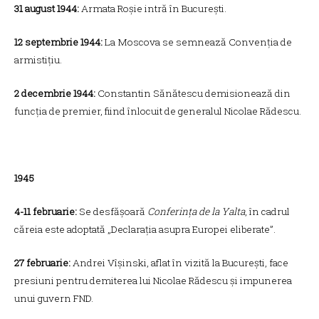
31 august 1944:
Armata Roșie intră în București.
12 septembrie 1944:
La Moscova se semnează Convenția de
armistițiu.
2 decembrie 1944:
Constantin Sănătescu demisionează din
funcția de premier, fiind înlocuit de generalul Nicolae Rădescu.
1945
4-11 februarie:
Se desfășoară
Conferința de la Yalta
, în cadrul
căreia este adoptată „Declarația asupra Europei eliberate”.
27 februarie:
Andrei Vîșinski, aflat în vizită la București, face
presiuni pentru demiterea lui Nicolae Rădescu și impunerea
unui guvern FND.