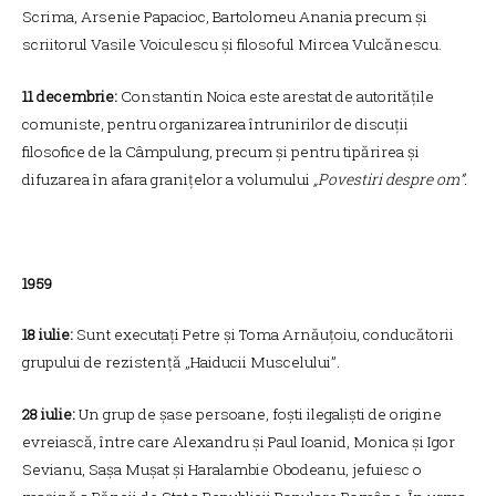
Scrima, Arsenie Papacioc, Bartolomeu Anania precum și
scriitorul Vasile Voiculescu și filosoful Mircea Vulcănescu.
11 decembrie:
Constantin Noica este arestat de autoritățile
comuniste, pentru organizarea întrunirilor de discuții
filosofice de la Câmpulung, precum și pentru tipărirea și
difuzarea în afara granițelor a volumului
„Povestiri despre om”.
1959
18 iulie:
Sunt executați Petre și Toma Arnăuțoiu, conducătorii
grupului de rezistență „Haiducii Muscelului”.
28 iulie:
Un grup de șase persoane, foști ilegaliști de origine
evreiască, între care Alexandru și Paul Ioanid, Monica și Igor
Sevianu, Sașa Mușat și Haralambie Obodeanu, jefuiesc o