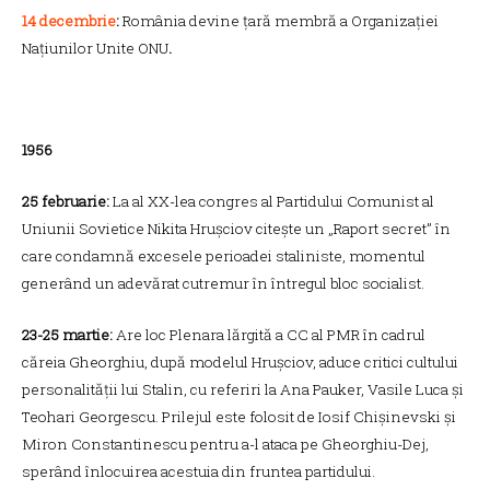
14 decembrie
:
România devine țară membră a Organizației
Națiunilor Unite ONU
.
1956
25 februarie:
La al XX-lea congres al Partidului Comunist al
Uniunii Sovietice Nikita Hrușciov citește un „Raport secret” în
care condamnă excesele perioadei staliniste, momentul
generând un adevărat cutremur în întregul bloc socialist.
23-25 martie:
Are loc Plenara lărgită a CC al PMR în cadrul
căreia Gheorghiu, după modelul Hrușciov, aduce critici cultului
personalității lui Stalin, cu referiri la Ana Pauker, Vasile Luca și
Teohari Georgescu. Prilejul este folosit de Iosif Chișinevski și
Miron Constantinescu pentru a-l ataca pe Gheorghiu-Dej,
sperând înlocuirea acestuia din fruntea partidului.