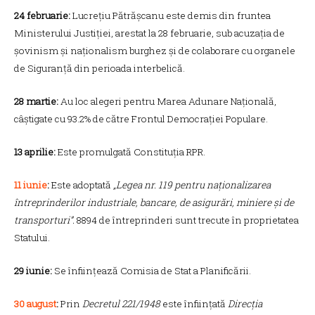
24 februarie:
Lucrețiu Pătrășcanu este demis din fruntea
Ministerului Justiției, arestat la 28 februarie, sub acuzația de
șovinism și naționalism burghez și de colaborare cu organele
de Siguranță din perioada interbelică.
28 martie:
Au loc alegeri pentru Marea Adunare Națională,
câștigate cu 93.2% de către Frontul Democrației Populare.
13 aprilie:
Este promulgată Constituția RPR.
11 iunie
:
Este adoptată
„Legea nr. 119 pentru naționalizarea
întreprinderilor industriale, bancare, de asigurări, miniere și de
transporturi”.
8894 de întreprinderi sunt trecute în proprietatea
Statului.
29 iunie:
Se înființează Comisia de Stat a Planificării.
30 august
:
Prin
Decretul 221/1948
este înființată
Direcția