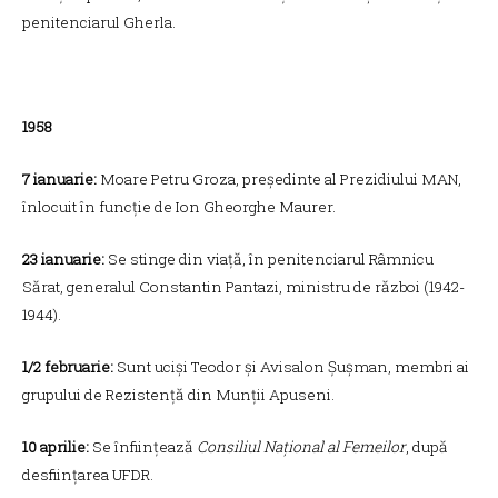
penitenciarul Gherla.
1958
7 ianuarie:
Moare Petru Groza, președinte al Prezidiului MAN,
înlocuit în funcție de Ion Gheorghe Maurer.
23 ianuarie:
Se stinge din viață, în penitenciarul Râmnicu
Sărat, generalul Constantin Pantazi, ministru de război (1942-
1944).
1/2 februarie:
Sunt uciși Teodor și Avisalon Șușman, membri ai
grupului de Rezistență din Munții Apuseni.
10 aprilie:
Se înființează
Consiliul Național al Femeilor
, după
desființarea UFDR.