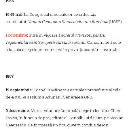
1966
16-19 mai:
La Congresul sindicatelor se ia decizia
constituirii
Uniunii Generale a Sindicatelor din România
(UGSR).
1 octombrie
:
Intră în vigoare
Decretul 770/1966, pentru
reglementarea întreruperii cursului sarcinii
. Concomitent este
adoptată o legislație restrictivă în privința acordării divorțului.
1967
19 septembrie:
Corneliu Mănescu este ales președinte al celei
de-a XXII-a sesiuni a Adunării Generale a ONU.
9 decembrie:
Marea Adunare Națională alege în locul lui Chivu
Stoica, în funcția de președinte al Consiliului de Stat, pe Nicolae
Ceaușescu. Se formează un nou guvern condus de Ion