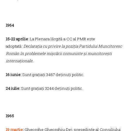
1964
15-22 aprilie
: La Plenara lărgită a CC al PMR este
adoptată:
Declarația cu privire la poziția Partidului Muncitoresc
Român în problemele mișcării comuniste și muncitorești
internaționale.
16 iunie:
Sunt grațiați 3467 deținuți politic.
24 iulie:
Sunt grațiați 3244 deținuți politic.
1965
19 martie
:
Gheorghe Gheorghiu-Dej, președinte al Consiliului