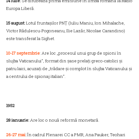
14 iulie:
Se difuzează prima emisiune în limba română la Radio
Europa Liberă.
15 august:
Lotul fruntașilor PNȚ (Iuliu Maniu, Ion Mihalache,
Victor Rădulescu-Pogoneanu, Ilie Lazăr, Nicolae Carandino)
este transferat la Sighet.
10-17 septembrie
: Are loc „procesul unui grup de spioni în
slujba Vaticanului”, format din șase prelați greco-catolici și
patru laici, acuzați de „trădare și complot în slujba Vaticanului și
a centrului de spionaj italian”.
1952
28 ianuarie:
Are loc o nouă reformă monetară.
26-27 mai
:
În cadrul Plenarei CC a PMR, Ana Pauker, Teohari