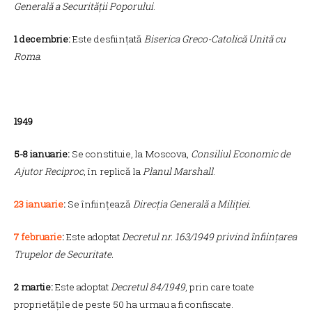
Generală a Securității Poporului
.
1 decembrie:
Este desființată
Biserica Greco-Catolică Unită cu
Roma
.
1949
5-8 ianuarie:
Se constituie, la Moscova,
Consiliul Economic de
Ajutor Reciproc
, în replică la
Planul Marshall
.
23 ianuarie
:
Se înființează
Direcția Generală a Miliției.
7 februarie
:
Este adoptat
Decretul nr. 163/1949 privind înființarea
Trupelor de Securitate.
2 martie:
Este adoptat
Decretul 84/1949
, prin care toate
proprietățile de peste 50 ha urmau a fi confiscate.