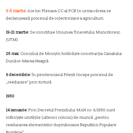
3-5 martie
:
Are loc Plenara CC al PCR în urma căreia se
declanșează procesul de colectivizare a agriculturii.
19-21 martie:
Se constituie Uniunea Tineretului Muncitoresc
(UTM).
25 mai:
Consiliul de Miniștri hotărăște construcția Canalului
Dunăre-Marea Neagră.
6 decembrie:
În penitenciarul Pitești începe procesul de
„reeducare” prin tortură.
1950
14 ianuarie:
Prin Decretul Prezidiului MAN nr. 6/1950 sunt
înființate unitățile (ulterior colonii) de muncă „pentru
reeducarea elementelor dușmănoase Republicii Populare
Române”.