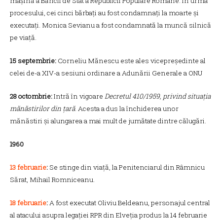
mașină a Băncii de Stat a Republicii Populare Române. În urma
procesului, cei cinci bărbați au fost condamnați la moarte și
executați. Monica Sevianu a fost condamnată la muncă silnică
pe viață.
15 septembrie:
Corneliu Mănescu este ales vicepreședinte al
celei de-a XIV-a sesiuni ordinare a Adunării Generale a ONU
28 octombrie:
Intră în vigoare
Decretul 410/1959, privind situația
mănăstirilor din țară
. Acesta a dus la închiderea unor
mănăstiri și alungarea a mai mult de jumătate dintre călugări.
1960
13 februarie
:
Se stinge din viață, la Penitenciarul din Râmnicu
Sărat, Mihail Romniceanu.
18 februarie
:
A fost executat Oliviu Beldeanu, personajul central
al atacului asupra legației RPR din Elveția produs la 14 februarie