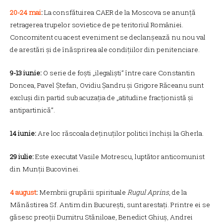
20-24 mai
:
La consfătuirea CAER de la Moscova se anunță
retragerea trupelor sovietice de pe teritoriul României.
Concomitent cu acest eveniment se declanșează nu nou val
de arestări și de înăsprirea ale condițiilor din penitenciare.
9-13 iunie:
O serie de foști „ilegaliști” între care Constantin
Doncea, Pavel Ștefan, Ovidiu Șandru și Grigore Răceanu sunt
excluși din partid sub acuzația de „atitudine fracționistă și
antipartinică”.
14 iunie:
Are loc răscoala deținuților politici închiși la Gherla.
29 iulie:
Este executat Vasile Motrescu, luptător anticomunist
din Munții Bucovinei.
4 august
:
Membrii grupării spirituale
Rugul Aprins
, de la
Mănăstirea Sf. Antim din București, sunt arestați. Printre ei se
găsesc preoții Dumitru Stăniloae, Benedict Ghiuș, Andrei