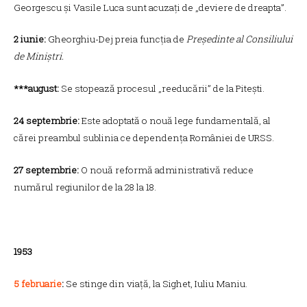
Georgescu și Vasile Luca sunt acuzați de „deviere de dreapta”.
2 iunie:
Gheorghiu-Dej preia funcția de
Președinte al Consiliului
de Miniștri.
***august:
Se stopează procesul „reeducării” de la Pitești.
24 septembrie:
Este adoptată o nouă lege fundamentală, al
cărei preambul sublinia ce dependența României de URSS.
27 septembrie:
O nouă reformă administrativă reduce
numărul regiunilor de la 28 la 18.
1953
5 februarie
:
Se stinge din viață, la Sighet, Iuliu Maniu.