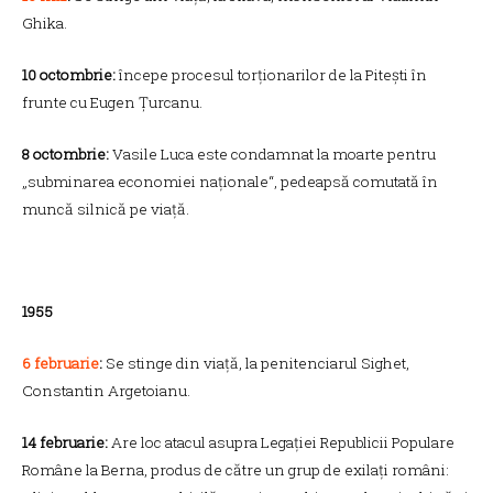
Ghika.
10 octombrie:
începe procesul torționarilor de la Pitești în
frunte cu Eugen Țurcanu.
8 octombrie:
Vasile Luca este condamnat la moarte pentru
„subminarea economiei naționale“, pedeapsă comutată în
muncă silnică pe viață.
1955
6 februarie
:
Se stinge din viață, la penitenciarul Sighet,
Constantin Argetoianu.
14 februarie:
Are loc atacul asupra Legației Republicii Populare
Române la Berna, produs de către un grup de exilați români: