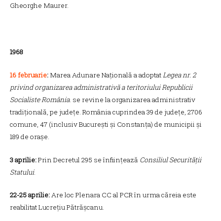
Gheorghe Maurer.
1968
16 februarie
:
Marea Adunare Națională a adoptat
Legea nr. 2
privind organizarea administrativă a teritoriului Republicii
Socialiste România
. se revine la organizarea administrativ
tradițională, pe județe. România cuprindea 39 de județe, 2706
comune, 47 (inclusiv București și Constanța) de municipii și
189 de orașe.
3 aprilie:
Prin Decretul 295 se înființează
Consiliul Securității
Statului
.
22-25 aprilie:
Are loc Plenara CC al PCR în urma căreia este
reabilitat Lucrețiu Pătrășcanu.