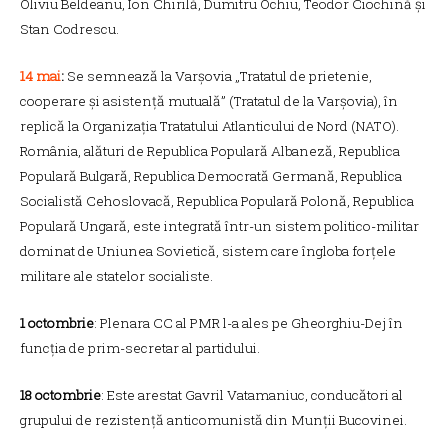
Oliviu Beldeanu, Ion Chirilă, Dumitru Ochiu, Teodor Ciochină și
Stan Codrescu.
14 mai
:
Se semnează la Varșovia „Tratatul de prietenie,
cooperare și asistență mutuală” (Tratatul de la Varșovia), în
replică la Organizația Tratatului Atlanticului de Nord (NATO).
România, alături de Republica Populară Albaneză, Republica
Populară Bulgară, Republica Democrată Germană, Republica
Socialistă Cehoslovacă, Republica Populară Polonă‚ Republica
Populară Ungară, este integrată într-un sistem politico-militar
dominat de Uniunea Sovietică, sistem care îngloba forțele
militare ale statelor socialiste.
1 octombrie
: Plenara CC al PMR l-a ales pe Gheorghiu-Dej în
funcția de prim-secretar al partidului.
18 octombrie
: Este arestat Gavril Vatamaniuc, conducători al
grupului de rezistență anticomunistă din Munții Bucovinei.