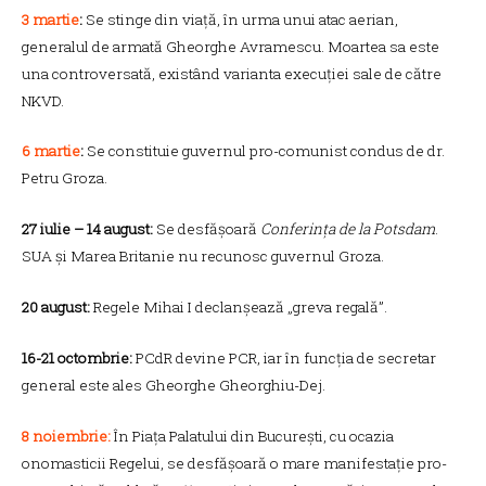
3 martie
:
Se stinge din viață, în urma unui atac aerian,
generalul de armată Gheorghe Avramescu. Moartea sa este
una controversată, existând varianta execuției sale de către
NKVD.
6 martie
:
Se constituie guvernul pro-comunist condus de dr.
Petru Groza.
27 iulie – 14 august:
Se desfășoară
Conferința de la Potsdam
.
SUA și Marea Britanie nu recunosc guvernul Groza.
20 august:
Regele Mihai I declanșează „greva regală”.
16-21 octombrie:
PCdR devine PCR, iar în funcția de secretar
general este ales Gheorghe Gheorghiu-Dej.
8 noiembrie:
În Piața Palatului din București, cu ocazia
onomasticii Regelui, se desfășoară o mare manifestație pro-