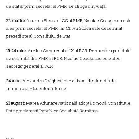
de stat și prim secretar al PMR, se stinge din viață.
22 martie:
În urma Plenarei CC al PMR, Nicolae Ceaușescu este
ales prim secretar al PMR, iar Chivu Stoica este desemnat
președinte al Consiliului de Stat
19-24 iulie:
Are loc Congresul al IX al PCR. Denumirea partidului
se schimbă din PMR în PCR. Nicolae Ceaușescu este ales
secretar general al PCR
24 iulie:
Alexandru Drăghici este eliberat din funcția de
ministru al Afacerilor Interne.
21 august:
Marea Adunare Națională adoptă o nouă Constituție.
Este proclamată Republica Socialistă România.