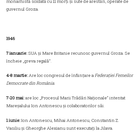
monarhistă soldată cu 11 morți și sute de arestări, operate de
guvernul Groza.
1946
7 ianuarie:
SUA și Mare Britanie recunosc guvernul Groza. Se
încheie „greva regală”.
4-8 martie:
Are loc congresul de înființare a
Federației Femeilor
Democrate din România.
7-20 mai:
are loc „Procesul Marii Trădări Naționale” intentat
Mareșalului Ion Antonescu și colaboratorilor săi.
1 iunie:
Ion Antonescu, Mihai Antonescu, Constantin Z.
Vasiliu și Gheorghe Alexianu sunt executați la Jilava.