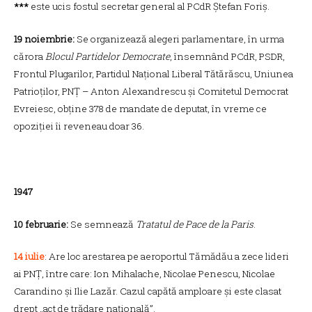
***
este ucis fostul secretar general al PCdR Ștefan Foriș.
19 noiembrie:
Se organizează alegeri parlamentare, în urma
cărora
Blocul Partidelor Democrate
, însemnând PCdR, PSDR,
Frontul Plugarilor, Partidul Național Liberal Tătărăscu, Uniunea
Patrioților, PNȚ – Anton Alexandrescu și Comitetul Democrat
Evreiesc, obține 378 de mandate de deputat, în vreme ce
opoziției îi reveneau doar 36.
1947
10 februarie:
Se semnează
Tratatul de Pace de la Paris
.
14 iulie
: Are loc arestarea pe aeroportul Tămădău a zece lideri
ai PNȚ, între care: Ion Mihalache, Nicolae Penescu, Nicolae
Carandino și Ilie Lazăr. Cazul capătă amploare și este clasat
drept „act de trădare națională”.