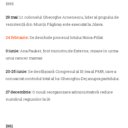
1955.
29 mai:
Lt. colonelul Gheorghe Arsenescu, lider al grupului de
rezistență din Munții Făgăraș este executat la Jilava.
24 februarie
:
Se deschide procesul lotului Noica-Pillat.
3 iunie:
Ana Pauker, fost ministru de Externe, moare în urma
unui cancer mamar.
20-25 iunie:
Se desfășoară Congresul al III-lea al PMR, care a
consacrat controlul total al lui Gheorghiu Dej asupra partidului.
27 decembrie:
O nouă reorganizare administrativă reduce
numărul regiunilor la 16.
1961