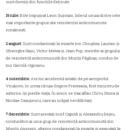
sunt demiși din funcțiile deținute.
19 iulie:
Este împușcat Leon Șușman, liderul unuia dintre cele
mai importante grupuri ale rezistenței anticomuniste
românești.
2 august:
Sunt condamnați la moarte Ion Chiujdea, Laurian și
Gheorghe Hașu, Victor Metea și Jean Pop, membri ai grupului
de rezistență anticomunistă din Munții Făgăraș, condus de
Ion Gavrilă-Ogoranu.
4 noiembrie:
Are loc accidentul aviatic de pe aeroportul
Vnukovo, în urma căruia Grigore Preoteasa, fost ministru de
externe, își pierde viața. În avion se mai aflau Chivu Stoica și
Nicolae Ceaușescu, care au scăpat nevătămați.
7 decembrie:
Sunt arestați Iosif Capotă și Alexandru Dejeu,
conducători ai unui grup de rezistență anticomunistă din
Munții Apuseni, ulterior condamnați la moarte și executați la