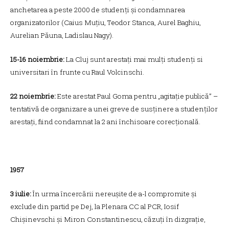
anchetarea a peste 2000 de studenți și condamnarea
organizatorilor (Caius Muțiu, Teodor Stanca, Aurel Baghiu,
Aurelian Păuna, Ladislau Nagy).
15-16 noiembrie:
La Cluj sunt arestați mai mulți studenți si
universitari în frunte cu Raul Volcinschi.
22 noiembrie:
Este arestat Paul Goma pentru „agitație publică” –
tentativă de organizare a unei greve de susținere a studenților
arestați, fiind condamnat la 2 ani închisoare corecțională.
1957
3 iulie:
În urma încercării nereușite de a-l compromite și
exclude din partid pe Dej, la Plenara CC al PCR, Iosif
Chișinevschi și Miron Constantinescu, căzuți în dizgrație,