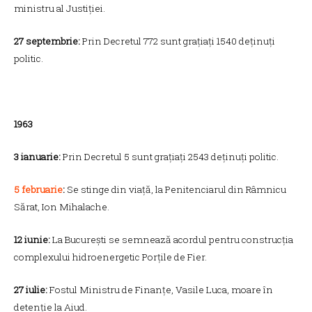
ministru al Justiției.
27 septembrie:
Prin Decretul 772 sunt grațiați 1540 deținuți
politic.
1963
3 ianuarie:
Prin Decretul 5 sunt grațiați 2543 deținuți politic.
5 februarie
:
Se stinge din viață, la Penitenciarul din Râmnicu
Sărat, Ion Mihalache.
12 iunie:
La București se semnează acordul pentru construcția
complexului hidroenergetic Porțile de Fier.
27 iulie:
Fostul Ministru de Finanțe, Vasile Luca, moare în
detenție la Aiud.