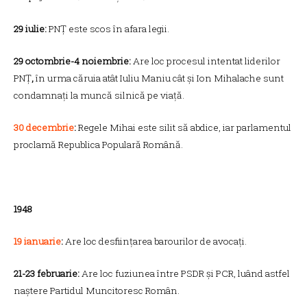
29 iulie:
PNȚ este scos în afara legii.
29 octombrie-4 noiembrie:
Are loc procesul intentat liderilor
PNȚ
,
în urma căruia atât Iuliu Maniu cât și Ion Mihalache sunt
condamnați la muncă silnică pe viață.
30 decembrie
:
Regele Mihai este silit să abdice, iar parlamentul
proclamă Republica Populară Română.
1948
19 ianuarie
:
Are loc desființarea barourilor de avocați.
21-23 februarie:
Are loc fuziunea între PSDR și PCR, luând astfel
naștere Partidul Muncitoresc Român.