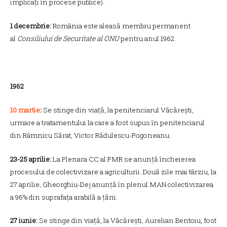
implicați în procese publice).
1 decembrie:
România este aleasă membru permanent
al
Consiliului de Securitate al ONU
pentru anul 1962.
1962
10 martie
:
Se stinge din viață, la penitenciarul Văcărești,
urmare a tratamentului la care a fost supus în penitenciarul
din Râmnicu Sărat, Victor Rădulescu-Pogoneanu.
23-25 aprilie:
La Plenara CC al PMR se anunță încheierea
procesului de colectivizare a agriculturii. Două zile mai târziu, la
27 aprilie, Gheorghiu-Dej anunță în plenul MAN colectivizarea
a 96% din suprafața arabilă a țării.
27 iunie:
Se stinge din viață, la Văcărești, Aurelian Bentoiu, fost