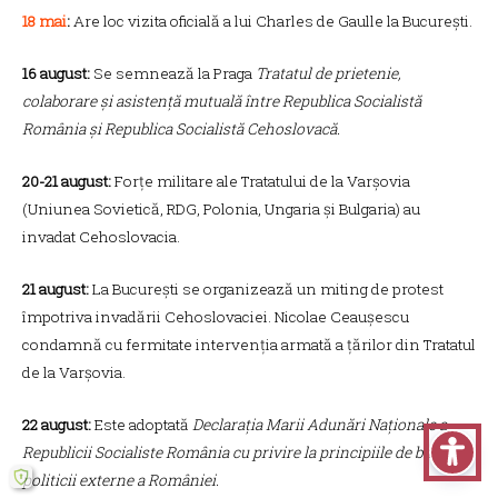
18 mai
:
Are loc vizita oficială a lui Charles de Gaulle la București.
16 august:
Se semnează la Praga
Tratatul de prietenie,
colaborare și asistență mutuală între Republica Socialistă
România și Republica Socialistă Cehoslovacă.
20-21 august:
Forțe militare ale Tratatului de la Varșovia
(Uniunea Sovietică, RDG, Polonia, Ungaria și Bulgaria) au
invadat Cehoslovacia.
21 august:
La București se organizează un miting de protest
împotriva invadării Cehoslovaciei. Nicolae Ceaușescu
condamnă cu fermitate intervenția armată a țărilor din Tratatul
de la Varșovia.
22 august:
Este adoptată
Declarația Marii Adunări Naționale a
Republicii Socialiste România cu privire la principiile de bază ale
politicii externe a României.