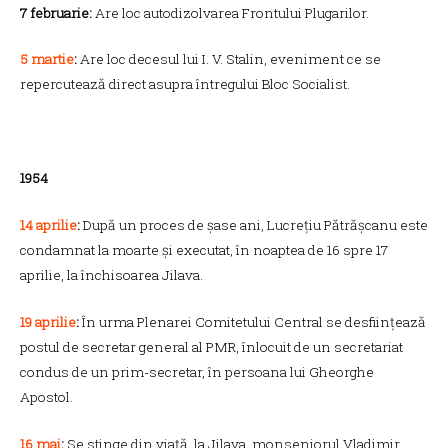
7 februarie:
Are loc autodizolvarea Frontului Plugarilor.
5 martie
:
Are loc decesul lui I. V. Stalin, eveniment ce se
repercutează direct asupra întregului Bloc Socialist.
1954
14 aprilie
:
După un proces de șase ani, Lucrețiu Pătrășcanu este
condamnat la moarte și executat, în noaptea de 16 spre 17
aprilie, la închisoarea Jilava.
19 aprilie
:
În urma Plenarei Comitetului Central se desființează
postul de secretar general al PMR, înlocuit de un secretariat
condus de un prim-secretar, în persoana lui Gheorghe
Apostol.
16 mai
:
Se stinge din viață, la Jilava, monseniorul Vladimir