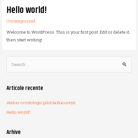
pilot
Hello world!
la
București
Uncategorized
Welcome to WordPress. This is your first post. Edit or delete it,
then start writing!
S
e
a
r
Articole recente
c
h
Atelier ornitologic pilot la București
f
Hello world!
o
r
Arhive
: