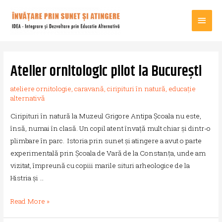
Main
Men
Atelier ornitologic pilot la București
ateliere ornitologie
,
caravană
,
ciripituri în natură
,
educație
alternativă
Ciripituri în natură la Muzeul Grigore Antipa Școala nu este,
însă, numai în clasă. Un copil atent învață mult chiar și dintr-o
plimbare în parc. Istoria prin sunet și atingere a avut o parte
experimentală prin Școala de Vară de la Constanța, unde am
vizitat, împreună cu copiii marile situri arheologice de la
Histria și …
Atelier
Read More »
ornitologic