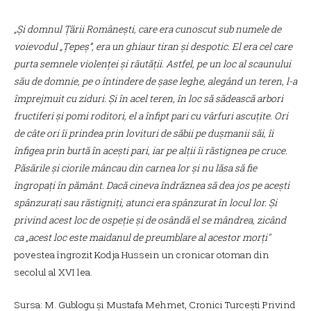
„Și domnul Țării Românești, care era cunoscut sub numele de
voievodul „Țepeș”, era un ghiaur tiran și despotic. El era cel care
purta semnele violenței și răutății. Astfel, pe un loc al scaunului
său de domnie, pe o întindere de șase leghe, alegând un teren, l-a
împrejmuit cu ziduri. Și în acel teren, în loc să sădească arbori
fructiferi și pomi roditori, el a înfipt pari cu vârfuri ascuțite. Ori
de câte ori îi prindea prin lovituri de săbii pe dușmanii săi, îi
înfigea prin burtă în acești pari, iar pe alții îi răstignea pe cruce.
Păsările și ciorile mâncau din carnea lor și nu lăsa să fie
îngropați în pământ. Dacă cineva îndrăznea să dea jos pe acești
spânzurați sau răstigniți, atunci era spânzurat în locul lor. Și
privind acest loc de ospeție și de osândă el se mândrea, zicând
ca „acest loc este maidanul de preumblare al acestor morți"
povestea îngrozit Kodja Hussein un cronicar otoman din
secolul al XVI lea.
Sursa: M. Gublogu şi Mustafa Mehmet, Cronici Turceşti Privind