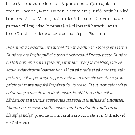
limba și moravurile turcilor, își pune speranțe în ajutorul
regelui Ungariei, Matei Corvin, cu care era și rudă, soția lui Vlad
fiind o vară a lui Matei (nu știm dacă de partea Corvin sau de
partea Szilâgy). Vlad încetează să plătească haraciul anual,
trece Dunărea și face o razie cumplită prin Bulgaria,
„Pornind voievodul, Dracul cel Tânăr, a adunat oaste și era iarna,
Dunărea era înghețată și a trecut voievodul Dracul peste Dunăre
cu toți oamenii săi în țara împăratului, mai jos de Nicopole. Și
acolo a dat drumul oamenilor săi ca să prade și să omoare, atât
pe turci, cât și pe creștini, prin sate și în orașele deschise și au
pricinuit mare pagubă împăratului turcesc. Și tuturor celor vii și
celor uciși a pus de le-a tăiat nasurile, atât femeilor, cât și
bărbaților și a trimis aceste nasuri regelui Mathias al Ungariei,
fălindu-se că acele multe nasuri sunt tot atât de mulți turci
biruiți și uciși”,
preciza cronicarul sârb, Konstantin Mihailovič
de Ostroviča.