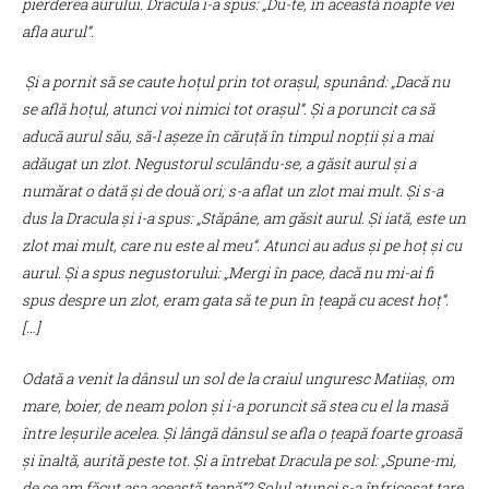
pierderea aurului. Dracula i-a spus: „Du-te, în această noapte vei
afla aurul“.
Și a pornit să se caute hoțul prin tot orașul, spunând: „Dacă nu
se află hoțul, atunci voi nimici tot orașul“. Și a poruncit ca să
aducă aurul său, să-l așeze în căruță în timpul nopții și a mai
adăugat un zlot. Negustorul sculându-se, a găsit aurul și a
numărat o dată și de două ori; s-a aflat un zlot mai mult. Și s-a
dus la Dracula și i-a spus: „Stăpâne, am găsit aurul. Și iată, este un
zlot mai mult, care nu este al meu“. Atunci au adus și pe hoț și cu
aurul. Și a spus negustorului: „Mergi în pace, dacă nu mi-ai fi
spus despre un zlot, eram gata să te pun în țeapă cu acest hoț“.
[…]
Odată a venit la dânsul un sol de la craiul unguresc Matiiaş, om
mare, boier, de neam polon și i-a poruncit să stea cu el la masă
între leșurile acelea. Și lângă dânsul se afla o țeapă foarte groasă
și înaltă, aurită peste tot. Și a întrebat Dracula pe sol: „Spune-mi,
de ce am făcut așa această țeapă“? Solul atunci s-a înfricoșat tare