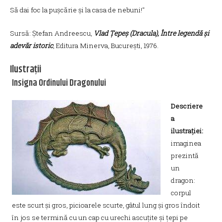
Să dai foc la pușcărie și la casa de nebuni!"
Sursă: Ștefan Andreescu,
Vlad Țepeș (Dracula), Între legendă și
adevăr istoric
, Editura Minerva, București, 1976.
Ilustrații
Insigna Ordinului Dragonului
Descriere
a
ilustrației:
imaginea
prezintă
un
dragon:
corpul
este scurt și gros, picioarele scurte, gâtul lung și gros îndoit
în jos se termină cu un cap cu urechi ascuțite și țepi pe