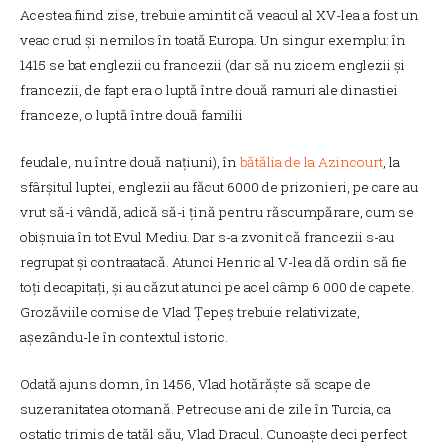
Acestea fiind zise, trebuie amintit că veacul al XV-lea a fost un
veac crud și nemilos în toată Europa. Un singur exemplu: în
1415 se bat englezii cu francezii (dar să nu zicem englezii și
francezii, de fapt era o luptă între două ramuri ale dinastiei
franceze, o luptă între două familii
feudale, nu între două națiuni), în
bătălia de la Azincourt
, la
sfârșitul luptei, englezii au făcut 6000 de prizonieri, pe care au
vrut să-i vândă, adică să-i țină pentru răscumpărare, cum se
obișnuia în tot Evul Mediu. Dar s-a zvonit că francezii s-au
regrupat și contraatacă. Atunci Henric al V-lea dă ordin să fie
toți decapitați, și au căzut atunci pe acel câmp 6 000 de capete.
Grozăviile comise de Vlad Țepeș trebuie relativizate,
așezându-le în contextul istoric.
Odată ajuns domn, în 1456, Vlad hotărăște să scape de
suzeranitatea otomană. Petrecuse ani de zile în Turcia, ca
ostatic trimis de tatăl său, Vlad Dracul. Cunoaște deci perfect