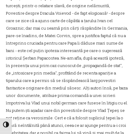
turcești; printr-o relatare slavă, de origine nelămurită,
Povestire despre Dracula Voievod - de fapt elogioasă! - despre
care se zice că a ajuns carte de căpătâi a țarului Ivan cel
Groaznic; dar mai cu seamă prin cărți răspândite în Germania,
pare-se înadins, de Matei Corvin, spre a justifica faptul că nu a
întreprins cruciada pentru care Papa îi dăduse mari sume de
bani - este cel puțin ipoteza interesantă pe care o sugerează
istoricul Șerban Papacostea. Ne-am afla, după această ipoteză,
în prezența unui prim caz cunoscut de „propagandă de stat",
de „intoxicare prin media", profitând de recenta apariție a
tiparului care a permis să se răspândească larg povestiri
fantastice originare din mediul săsesc. Alți autori însă, pe baza
unor documente, atribuie prima comandă a unei scrieri
împotriva lui Vlad unui nobil german care fusese în litigiu cu el.
Nu putem ști așadar care din povestirile despre Vlad Țepeș se
pot reține ca verosimile. Cert e că a folosit supliciul țepei la o
scară neîntâlnită până atunci, ceea ce ar ajunge pentru a-i croi
Toggle High Contrast
celebritatea; dar e posibil ca faima lui să vină și mai mult de la