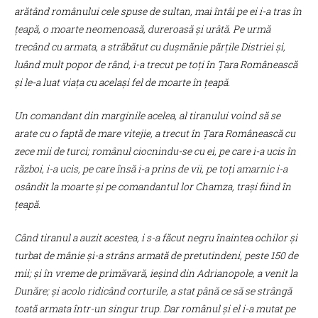
arătând românului cele spuse de sultan, mai întâi pe ei i-a tras în
țeapă, o moarte neomenoasă, dureroasă și urâtă. Pe urmă
trecând cu armata, a străbătut cu dușmănie părțile Distriei și,
luând mult popor de rând, i-a trecut pe toți în Țara Românească
și le-a luat viața cu același fel de moarte în țeapă.
Un comandant din marginile acelea, al tiranului voind să se
arate cu o faptă de mare vitejie, a trecut în Țara Românească cu
zece mii de turci; românul ciocnindu-se cu ei, pe care i-a ucis în
război, i-a ucis, pe care însă i-a prins de vii, pe toți amarnic i-a
osândit la moarte și pe comandantul lor Chamza, trași fiind în
țeapă.
Când tiranul a auzit acestea, i s-a făcut negru înaintea ochilor și
turbat de mânie și-a strâns armată de pretutindeni, peste 150 de
mii; și în vreme de primăvară, ieșind din Adrianopole, a venit la
Dunăre; și acolo ridicând corturile, a stat până ce să se strângă
toată armata într-un singur trup. Dar românul și el i-a mutat pe