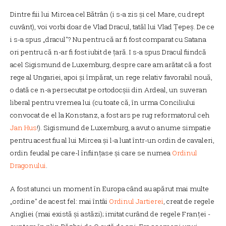
Dintre fiii lui Mircea cel Bătrân (i s-a zis și cel Mare, cu drept
cuvânt), voi vorbi doar de Vlad Dracul, tatăl lui Vlad Țepeș. De ce
i s-a spus „dracul"? Nu pentru că ar fi fost comparat cu Satana
ori pentru că n-ar fi fost iubit de țară. I s-a spus Dracul fiindcă
acel Sigismund de Luxemburg, despre care am arătat că a fost
rege al Ungariei, apoi și împărat, un rege relativ favorabil nouă,
o dată ce n-a persecutat pe ortodocșii din Ardeal, un suveran
liberal pentru vremea lui (cu toate că, în urma Conciliului
convocat de el la Konstanz, a fost ars pe rug reformatorul ceh
Jan Hus
!). Sigismund de Luxemburg, a avut o anume simpatie
pentru acest fiu al lui Mircea și l-a luat într-un ordin de cavaleri,
ordin feudal pe care-l înființase și care se numea
Ordinul
Dragonului
.
A fost atunci un moment în Europa când au apărut mai multe
„ordine" de acest fel: mai întâi
Ordinul Jartierei
, creat de regele
Angliei (mai există și astăzi); imitat curând de regele Franței -