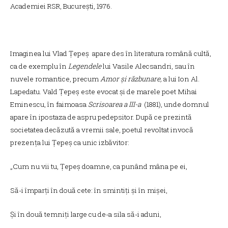
Academiei RSR, București, 1976.
Imaginea lui Vlad Țepeș apare des în literatura română cultă,
ca de exemplu în
Legendele
lui Vasile Alecsandri, sau în
nuvele romantice, precum
Amor și răzbunare,
a lui Ion Al.
Lapedatu. Vald Țepeș este evocat și de marele poet Mihai
Eminescu, în faimoasa
Scrisoarea a III-a
(1881), unde domnul
apare în ipostaza de aspru pedepsitor. După ce prezintă
societatea decăzută a vremii sale, poetul revoltat invocă
prezența lui Țepeș ca unic izbăvitor:
„Cum nu vii tu, Țepeș doamne, ca punând mâna pe ei,
Să-i împarți în două cete: în smintiți și în mișei,
Și în două temniți large cu de-a sila să-i aduni,