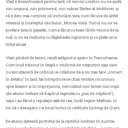
Vlad e dezastruoasă pentru țară, că vecinii creștini nu ne ajută,
nici ungurul, nici polonezul, nici măcar Ștefan al Moldovei, și
că e deci mai cuminte să închinăm țara, cum făcuse de altfel
viteazul și înțeleptul său bunic, Mircea Vodă. Turcul nu ne va
preface țara în pașalâc, cum a făcut cu toate țările vecine de la
sud, ci se va mulțumi cu făgăduiala supunerii și cu plata unui
tribut anual.
Vlad, părăsit de boieri, caută adăpost și ajutor în Transilvania.
Cum însă trăsese în țeapă o mulțime de negustori sași care
nu ascultaseră de ordinul ce-l dăduse de a nu mai face „comerț
în detaliu" în țară, ba întreprinsese chiar teribile incursiuni
spre Brașov și în împrejurimi, necruțând nici femei nici copii
(de-atunci trebuie să fi apărut legenda cu „puii de năpârcă"),
sașii i-au făcut o reputație atât de rea, încât regele Mathias, în
loc să-i dea ajutor, l-a ținut închis în cetățuile lui timp de 12 ani.
De atunci datează portretul de la castelul Ambras în Austria,