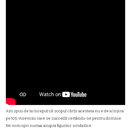
Am spus de la început că scopul cărții acesteia nu e de a înșira
pe toți voievozii care se succedă certându-se pentru domnie.
Ne vom opri numai asupra figurilor simbolice.