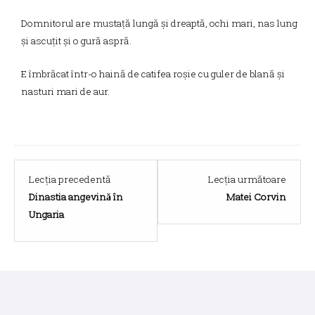
Domnitorul are mustață lungă și dreaptă, ochi mari, nas lung
și ascuțit și o gură aspră.
E îmbrăcat într-o haină de catifea roșie cu guler de blană și
nasturi mari de aur.
Lesson
Lesso
Lecția precedentă
Lecția următoare
4
6
Dinastia angevină în
Matei Corvin
within
within
Ungaria
section
sectio
Românii
Român
sub
sub
turcocrație.
turcocr