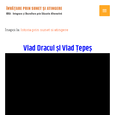
Main
Men
Înapoi la:
Istoria prin sunet si atingere
Vlad Dracul și Vlad Țepeș