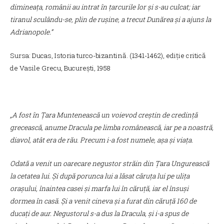
dimineața, românii au intrat în țarcurile lor și s-au culcat; iar
tiranul sculându-se, plin de rușine, a trecut Dunărea și a ajuns la
Adrianopole.”
Sursa: Ducas, Istoria turco-bizantină. (1341-1462), ediție critică
de Vasile Grecu, București, 1958
„A fost în Țara Muntenească un voievod creștin de credință
grecească, anume Dracula pe
limba românească, iar pe a noastră,
diavol, atât era de rău. Precum i-a fost numele, așa și viața.
Odată a venit un oarecare negustor străin din Țara Ungurească
la cetatea lui. Și după porunca lui a lăsat căruța lui pe ulița
orașului, înaintea casei și marfa lui în căruță, iar el însuși
dormea în casă. Și a venit cineva și a furat din căruță 160 de
ducați de aur. Negustorul s-a dus la Dracula, și i-a spus de