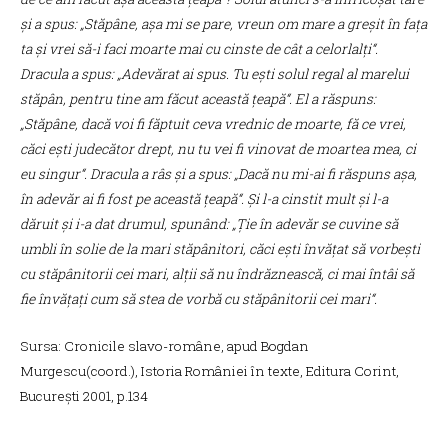
și a spus: „Stăpâne, așa mi se pare, vreun om mare a greșit în fața
ta și vrei să-i faci moarte mai cu cinste de cât a celorlalți“.
Dracula a spus: „Adevărat ai spus. Tu ești solul regal al marelui
stăpân, pentru tine am făcut această țeapă“. El a răspuns:
„Stăpâne, dacă voi fi făptuit ceva vrednic de moarte, fă ce vrei,
căci ești judecător drept, nu tu vei fi vinovat de moartea mea, ci
eu singur“. Dracula a râs și a spus: „Dacă nu mi-ai fi răspuns așa,
în adevăr ai fi fost pe această țeapă“. Şi l-a cinstit mult și l-a
dăruit și i-a dat drumul, spunând: „Ție în adevăr se cuvine să
umbli în solie de la mari stăpânitori, căci ești învățat să vorbești
cu stăpânitorii cei mari, alții să nu îndrăznească, ci mai întâi să
fie învățați cum să stea de vorbă cu stăpânitorii cei mari“.
Sursa: Cronicile slavo-române, apud Bogdan
Murgescu(coord.), Istoria României în texte, Editura Corint,
București 2001, p.134