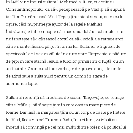
în 1462 vine însuși sultanul Mehmed al II-lea, cuceritorul
Constantinopolului, ca să-l pedepsească pe Vlad și să supună
iar Țara Românească. Vlad Țepeș ține piept singur, cu mica lui
oștire, căci nu primește ajutor de la regele Mathias.
Îndrăznește într-o noapte să atace chiar tabăra sultanului, dar
nu izbutește să-i găsească cortul ca să-l ucidă. Se retrage apoi
către munte lăsând pârjol în urma lui. Sultanul e îngrozit de
spectacolul ce i se dezvăluie în drum spre Târgoviște: o pădure
de țepi în care atârnă leșurile turcilor prinși într-o luptă, cu un
an înainte. Cronicarul turc vorbește de groaza dar și de un fel
de admirație a sultanului pentru un domn în stare de
asemenea fapte.
Sultanul renunță să ia cetatea de scaun, Târgoviște, se retrage
către Brăila și părăsește țara în care oastea mare piere de
foame. Dar lasă la marginea țării cu un corp de oaste pe fratele
lui Vlad, Radu zis cel Frumos. Radu, în trei luni, va izbuti cu
încetul să convingă pe cei mai mulți dintre boieri că politica lui