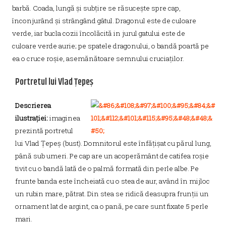
barbă. Coada, lungă și subțire se răsucește spre cap,
înconjurând și strângând gâtul. Dragonul este de culoare
verde, iar bucla cozii încolăcită in jurul gatului este de
culoare verde aurie; pe spatele dragonului, o bandă poartă pe
ea o cruce roșie, asemănătoare semnului cruciaților.
Portretul lui Vlad Țepeș
Descrierea
ilustrației:
imaginea
prezintă portretul
lui Vlad Țepeș (bust). Domnitorul este înfățișat cu părul lung,
până sub umeri. Pe cap are un acoperământ de catifea roșie
tivit cu o bandă lată de o palmă formată din perle albe. Pe
frunte banda este încheiată cu o stea de aur, având în mijloc
un rubin mare, pătrat. Din stea se ridică deasupra frunții un
ornament lat de argint, ca o pană, pe care sunt fixate 5 perle
mari.