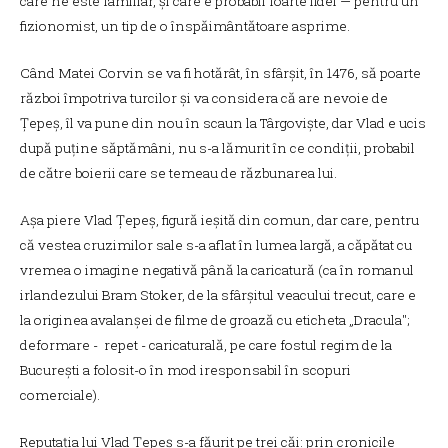
care ne este familiar, și care e probabil foarte fidel — pentru un
fizionomist, un tip de o înspăimântătoare asprime.
Când Matei Corvin se va fi hotărât, în sfârșit, în 1476, să poarte
război împotriva turcilor și va considera că are nevoie de
Țepeș, îl va pune din nou în scaun la Târgoviște, dar Vlad e ucis
după puține săptămâni, nu s-a lămurit în ce condiții, probabil
de către boierii care se temeau de răzbunarea lui.
Așa piere Vlad Țepeș, figură ieșită din comun, dar care, pentru
că vestea cruzimilor sale s-a aflat în lumea largă, a căpătat cu
vremea o imagine negativă până la caricatură (ca în romanul
irlandezului Bram Stoker, de la sfârșitul veacului trecut, care e
la originea avalanșei de filme de groază cu eticheta „Dracula";
deformare - repet - caricaturală, pe care fostul regim de la
București a folosit-o în mod iresponsabil în scopuri
comerciale).
Reputația lui Vlad Țepeș s-a făurit pe trei căi: prin cronicile