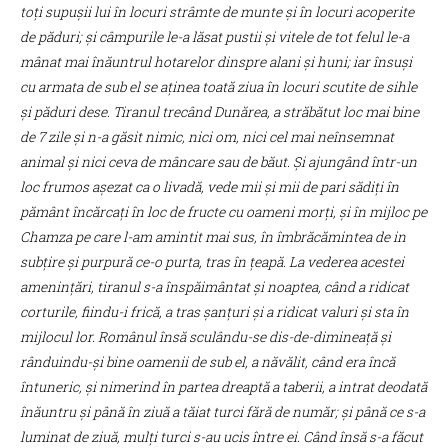
toți supușii lui în locuri strâmte de munte și în locuri acoperite
de păduri; și câmpurile le-a lăsat pustii și vitele de tot felul le-a
mânat mai înăuntrul hotarelor dinspre alani și huni; iar însuși
cu armata de sub el se aținea toată ziua în locuri scutite de sihle
și păduri dese. Tiranul trecând Dunărea, a străbătut loc mai bine
de 7 zile și n-a găsit nimic, nici om, nici cel mai neînsemnat
animal și nici ceva de mâncare sau de băut. Și ajungând într-un
loc frumos așezat ca o livadă, vede mii și mii de pari sădiți în
pământ încărcați în loc de fructe cu oameni morți, și în mijloc pe
Chamza pe care l-am amintit mai sus, în îmbrăcămintea de in
subțire și purpură ce-o purta, tras în țeapă. La vederea acestei
amenințări, tiranul s-a înspăimântat și noaptea, când a ridicat
corturile, fiindu-i frică, a tras șanțuri și a ridicat valuri și sta în
mijlocul lor. Românul însă sculându-se dis-de-dimineață și
rânduindu-și bine oamenii de sub el, a năvălit, când era încă
întuneric, și nimerind în partea dreaptă a taberii, a intrat deodată
înăuntru și până în ziuă a tăiat turci fără de număr; și până ce s-a
luminat de ziuă, mulți turci s-au ucis între ei. Când însă s-a făcut