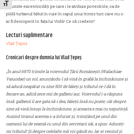
Toggle Font size
anumite excentricități pe care i le atribuie povestirile, ca de
pildă turbanul bătut în cuie în capul unui trimis turc care nu s-
ar fi descoperit în fața lui Vodă! Ce să credem?
Lecturi suplimentare
Vlad Țepeș
Cronicari despre domnia lui Vlad Țepeș
„În anul 6970 trimite la voievodul Țării Românești (Walachiae
Vaiuodae) un sol, anunțându-l să vină în grabă la închinăciune și
să aducă neapărat cu sine 500 de băieți și tributul ce-l dă în
fiecare an, adică zece mii de galbeni aur, Voievodul i-a răspuns
însă: galbenii îi are gata să-i dea, băieții însă nu poate; cât despre
sine să vină însuși la închinăciune, și aceasta e mai cu neputință.
Auzind tiranul acestea s-a înfuriat și, trimițând pe unul din
oamenii lui de seamă cu unul din secretarii săi, a spus: Aduceți-
mi tributul! Și despre celelalte mă voi gândi eu. Iar ei venind și