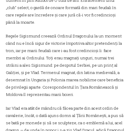
suntem în plin Război de O sută de ani. Era asemeni unui
„club" select, o gardă de onoare formată din mari feudali în
care regele are încredere și care jură că-i vor fi credincioși
până la moarte.
Regele Sigismund creează Ordinul Dragonului la un moment
când nu e încă sigur de victorie împotriva altor pretendenți la
tron, iar pe marii feudali care i-au fost credincioși îi face
membri ai Ordinului. Toți erau magnați unguri, numai trei
străini a ales Sigismund: pe despotul Serbiei, pe un prinț al
Galiției, și pe Vlad. Termenul magnat, din latina medievală, a
desemnat în Ungaria și Polonia marea nobilime care beneficia
de privilegii aparte. Corespondentul în Țara Românească și
Moldova îl reprezentau marii boieri.
Iar Vlad era atât de mândru că făcea parte din acest ordin de
cavalerie, încât, o dată ajuns domn al Țării Românești, a pus să
se bată pe monede și să se sculpteze, ca o emblemă a lui, acel
dragon — de unde în popor i s-a zis Vlad Dracul, adică Dragonul.