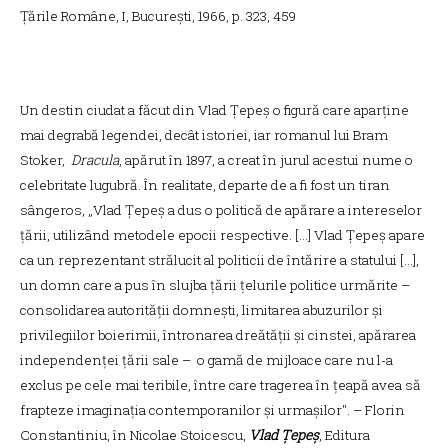
Ţările Române, I, Bucureşti, 1966, p. 323, 459
Un destin ciudat a făcut din Vlad Țepeș o figură care aparține
mai degrabă legendei, decât istoriei, iar romanul lui Bram
Stoker,
Dracula
, apărut în 1897, a creat în jurul acestui nume o
celebritate lugubră. În realitate, departe de a fi fost un tiran
sângeros, „Vlad Țepeș a dus o politică de apărare a intereselor
țării, utilizând metodele epocii respective. [...] Vlad Țepeș apare
ca un reprezentant strălucit al politicii de întărire a statului [...],
un domn care a pus în slujba țării țelurile politice urmărite –
consolidarea autorității domnești, limitarea abuzurilor și
privilegiilor boierimii, întronarea dreătății și cinstei, apărarea
independenței țării sale – o gamă de mijloace care nu l-a
exclus pe cele mai teribile, între care tragerea în țeapă avea să
frapteze imaginația contemporanilor și urmașilor". – Florin
Constantiniu, în Nicolae Stoicescu,
Vlad Țepeș
, Editura