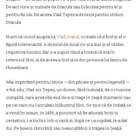
De aici vine și numele de Dracula sau Drăculea pentru el și
pentru fiii săi. De aceea Vlad Țepeș a devenit pentru străini
Dracula.
N-am să insist asupra lui
Vlad Dracul
, cu toate că a fost și el o
figură interesantă. A domnit de două ori și a dus și el război
împotriva turcilor, dar s-a supus când a crezut că era în
interesul țării, și de aceea a fost ucis din porunca lui Iancu de
Hunedoara.
Mai important pentru istorie — din păcate și pentru legendă —
e fiul său, Vlad zis Țepeș, un domn, fără îndoială, de o cruzime
cumplită, care avea obiceiul de a-și trage în țeapă dușmanii sau
pe cei care nu-l ascultau înlăuntrul țării. Se zice că de îndată ce
a venit în scaun, în 1456, a poruncit să fie adunați hoții și
cerșetorii, i-a închis într-o casă și, după ce i-a ospătat, le-a dat
foc. Pe boierii răzvrătiți sau neascultători îi trăgea în țeapă.